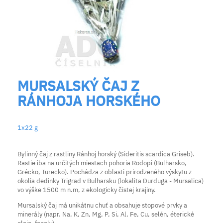
MURSALSKÝ ČAJ Z
RÁNHOJA HORSKÉHO
1x22 g
Bylinný čaj z rastliny Ránhoj horský (Sideritis scardica Griseb).
Rastie iba na určitých miestach pohoria Rodopi (Bulharsko,
Grécko, Turecko). Pochádza z oblasti prirodzeného výskytu z
okolia dedinky Trigrad v Bulharsku (lokalita Durduga - Mursalica)
vo výške 1500 m n.m, z ekologicky čistej krajiny.
Mursalský čaj má unikátnu chuť a obsahuje stopové prvky a
minerály (napr. Na, K, Zn, Mg, P, Si, Al, Fe, Cu, selén, éterické