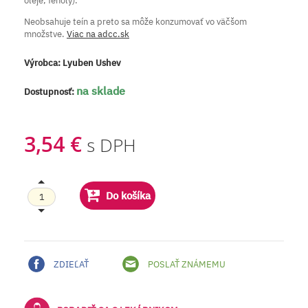
oleje, fenoly).
Neobsahuje teín a preto sa môže konzumovať vo väčšom
množstve.
Viac na adcc.sk
Výrobca:
Lyuben Ushev
na sklade
Dostupnosť:
3,54 €
s DPH
Do košíka
ZDIEĽAŤ
POSLAŤ ZNÁMEMU