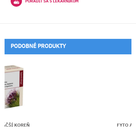
PORADIŤ SA S LEKÁRNIKOM
PODOBNÉ PRODUKTY
YTO ALCHEMILKOVÝ ČAJ SYPANÝ