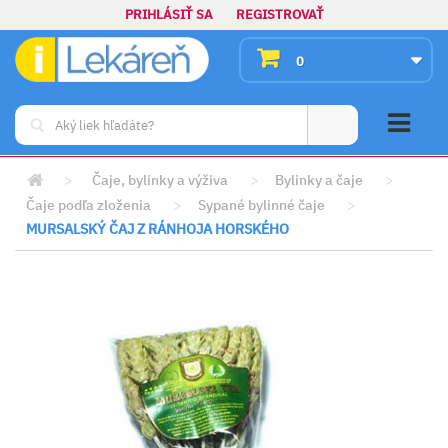
PRIHLÁSIŤ SA
REGISTROVAŤ
0
>
Čaje, bylinky a výživa
>
Bylinky a čaje
>
Čaje podľa zloženia
>
Sypané bylinné čaje
>
MURSALSKÝ ČAJ Z RÁNHOJA HORSKÉHO