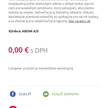
dvojnásobný počet elastických vlákien v oblasti bokov (oproti
iným porovnateľným výrobkom), ktorý zabezpečí, aby plienka
zostala na mieste. Jedinečný je aj diskrétny indikátor vlhkosti.
Navliekacie plienkové nohavičky sú vynikajúce pre nácvik toalety,
a sú vhodné aj pre rehabilitačné programy.
Viac na adcc.sk
Výrobca:
ABENA A/S
0,00 €
s DPH
Ľutujeme, produkt je momentálne nedostupný
ZDIEĽAŤ
POSLAŤ ZNÁMEMU