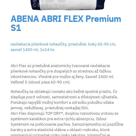
ABENA ABRI FLEX Premium
S1
navliekacie plienkové nohavičky, priedušné, boky 60-90 cm,
savosť 1400 ml, 1x14 ks
Abri Flex sú priedušné anatomicky tvarované navliekacie
plienkové nohavičky pre dospelých so strednou až ťažkou
inkontinenciou. Vhodné pre mužov aj ženy. Savosť 1400 ml.
Veľkosť S (obvod pása 60-90 cm).
Nohavičky sa obliekajú rovnako ako bežné spodné prádlo, čo
zlepšuje pocit voľnosti, samostatnosti a dôstojnosti užívateľa.
Ponúkajú najvyšší možný komfort a zdravšiu pokožku vďaka
jemnej, nešušťavej, priedušnej vonkajšej fólii.
Abri Flex disponujú TOP DRY®, dvojitou rozvodovou vrstvou so
systémom kanálikov pre extra rýchlu absorpciu, Odour
Systémom na pohlcovanie pachov. Samozrejmosťou sú pozdĺžne
bariéry a extra elastické vlákna v oblasti rozkroku, ktoré
minimalizujú prípadné riziko úniku tekutiny. Výnimočný je