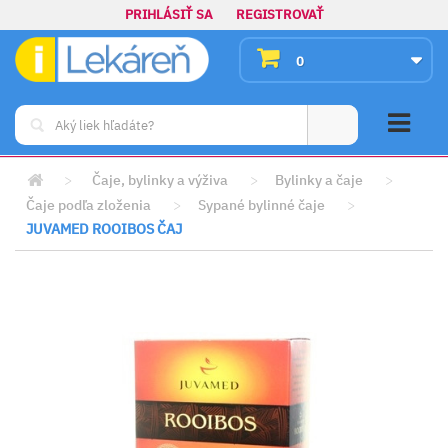
PRIHLÁSIŤ SA
REGISTROVAŤ
0
>
Čaje, bylinky a výživa
>
Bylinky a čaje
>
Čaje podľa zloženia
>
Sypané bylinné čaje
>
JUVAMED ROOIBOS ČAJ