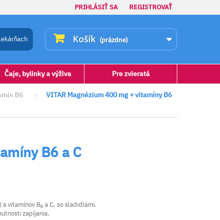
PRIHLÁSIŤ SA
REGISTROVAŤ
Košík
lekárňach
(prázdne)
Čaje, bylinky a výživa
Pre zvieratá
tamín B6
>
VITAR Magnézium 400 mg + vitamíny B6
amíny B6 a C
 a vitamínov B
a C, so sladidlami.
6
utnosti zapíjania.