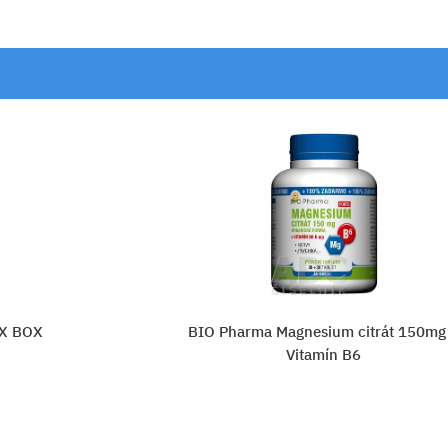
t 150mg +
Vitabalans MAGNEX CITRATE 
Vložiť do košíka