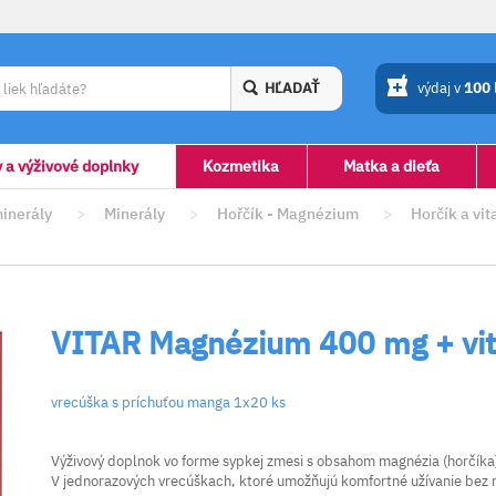
HĽADAŤ
výdaj v
100
y a výživové doplnky
Kozmetika
Matka a dieťa
minerály
>
Minerály
>
Hořčík - Magnézium
>
Horčík a vi
VITAR Magnézium 400 mg + vit
vrecúška s príchuťou manga 1x20 ks
Výživový doplnok vo forme sypkej zmesi s obsahom magnézia (horčíka)
V jednorazových vrecúškach, ktoré umožňujú komfortné užívanie bez n