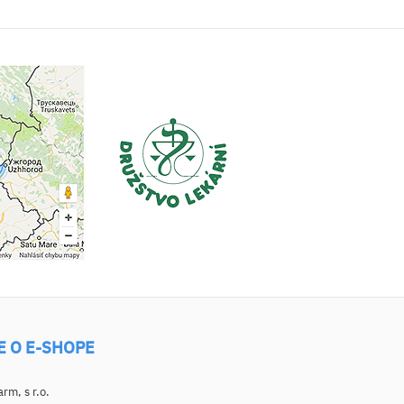
E O E-SHOPE
m, s r.o.