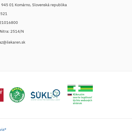
, 945 01 Komárno, Slovenská republika
6521
021016800
. Nitra: 2514/N
az@ilekaren.sk
via®