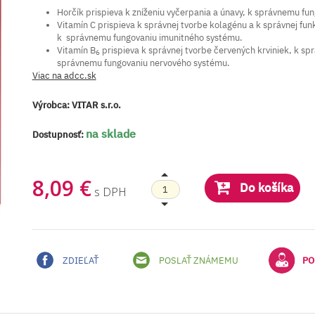
Horčík prispieva k zníženiu vyčerpania a únavy, k správnemu fun
Vitamín C prispieva k správnej tvorbe kolagénu a k správnej funk
k správnemu fungovaniu imunitného systému.
Vitamín B
prispieva k správnej tvorbe červených krviniek, k spr
6
správnemu fungovaniu nervového systému.
Viac na adcc.sk
Výrobca:
VITAR s.r.o.
na sklade
Dostupnosť:
8,09 €
Do košíka
s DPH
ZDIEĽAŤ
POSLAŤ ZNÁMEMU
PO