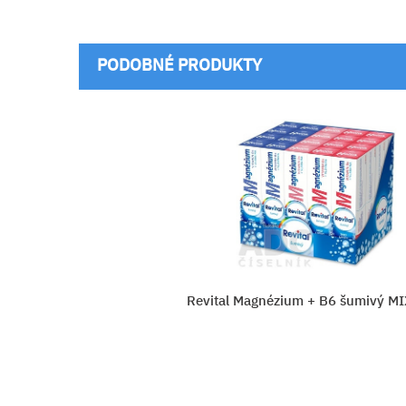
PODOBNÉ PRODUKTY
šumivý MIX BOX
BIO Pharma Magnesium citrá
Vitamín B6