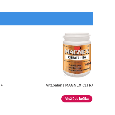
+ B6
Biotter Horčík s vitamínom B6
Vložiť do košíka