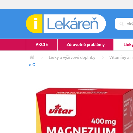
AKCIE
Zdravotné problémy
Liek
>
Lieky a výživové doplnky
>
Vitamíny a 
a C