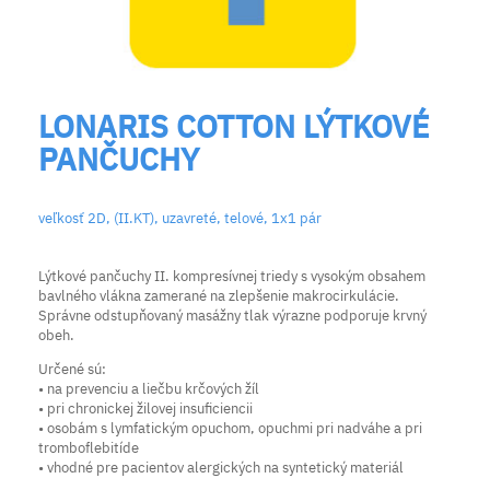
LONARIS COTTON LÝTKOVÉ
PANČUCHY
veľkosť 2D, (II.KT), uzavreté, telové, 1x1 pár
Lýtkové pančuchy II. kompresívnej triedy s vysokým obsahem
bavlného vlákna zamerané na zlepšenie makrocirkulácie.
Správne odstupňovaný masážny tlak výrazne podporuje krvný
obeh.
Určené sú:
• na prevenciu a liečbu krčových žíl
• pri chronickej žilovej insuficiencii
• osobám s lymfatickým opuchom, opuchmi pri nadváhe a pri
tromboflebitíde
• vhodné pre pacientov alergických na syntetický materiál