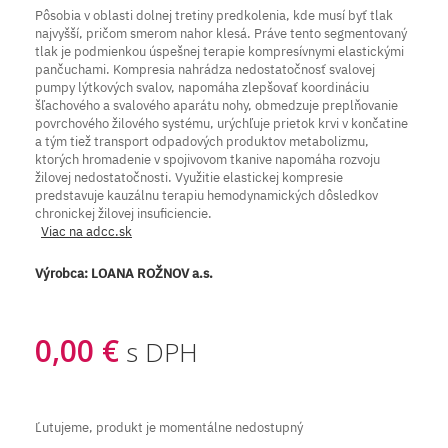
Pôsobia v oblasti dolnej tretiny predkolenia, kde musí byť tlak
najvyšší, pričom smerom nahor klesá. Práve tento segmentovaný
tlak je podmienkou úspešnej terapie kompresívnymi elastickými
pančuchami. Kompresia nahrádza nedostatočnosť svalovej
pumpy lýtkových svalov, napomáha zlepšovať koordináciu
šľachového a svalového aparátu nohy, obmedzuje preplňovanie
povrchového žilového systému, urýchľuje prietok krvi v končatine
a tým tiež transport odpadových produktov metabolizmu,
ktorých hromadenie v spojivovom tkanive napomáha rozvoju
žilovej nedostatočnosti. Využitie elastickej kompresie
predstavuje kauzálnu terapiu hemodynamických dôsledkov
chronickej žilovej insuficiencie.
Viac na adcc.sk
Výrobca:
LOANA ROŽNOV a.s.
0,00 €
s DPH
Ľutujeme, produkt je momentálne nedostupný