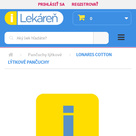
PRIHLÁSIŤ SA
REGISTROVAŤ
0
>
Pančuchy lýtkové
>
LONARIS COTTON
LÝTKOVÉ PANČUCHY