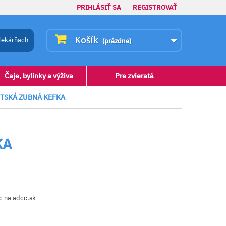
PRIHLÁSIŤ SA
REGISTROVAŤ
Košík
lekárňach
(prázdne)
Čaje, bylinky a výživa
Pre zvieratá
ETSKÁ ZUBNÁ KEFKA
KA
c na adcc.sk