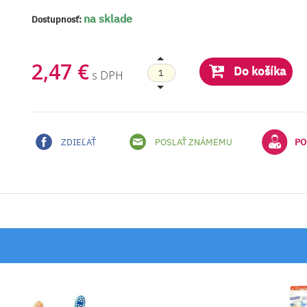
na sklade
Dostupnosť:
2,47 €
Do košíka
s DPH
ZDIEĽAŤ
POSLAŤ ZNÁMEMU
PO