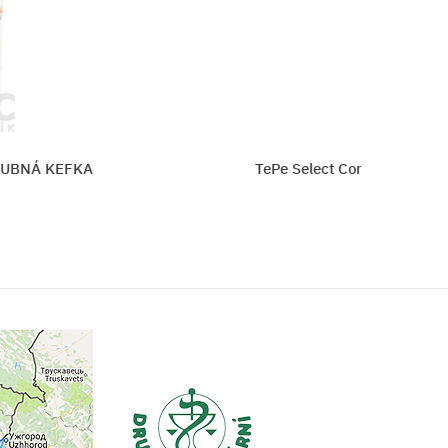
KA
TePe Select Compact ZOO X-soft zubná