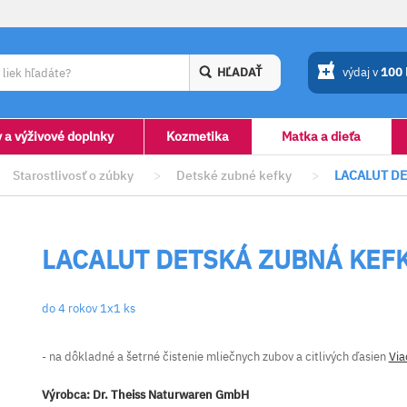
HĽADAŤ
výdaj v
100
y a výživové doplnky
Kozmetika
Matka a dieťa
Starostlivosť o zúbky
>
Detské zubné kefky
>
LACALUT D
LACALUT DETSKÁ ZUBNÁ KEF
do 4 rokov 1x1 ks
- na dôkladné a šetrné čistenie mliečnych zubov a citlivých ďasien
Via
Výrobca:
Dr. Theiss Naturwaren GmbH