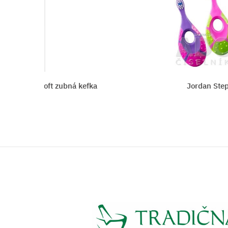
soft zubná kefka
Jordan Step 1 zubná k