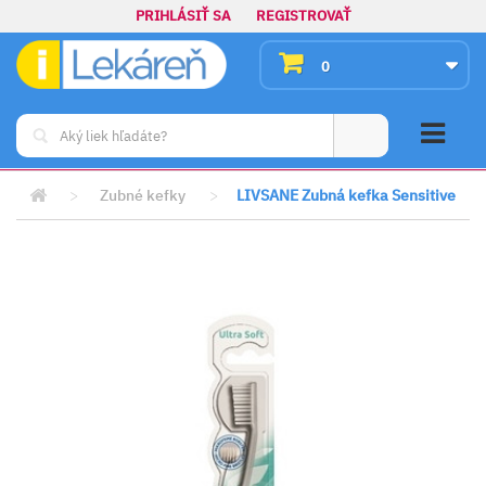
PRIHLÁSIŤ SA
REGISTROVAŤ
0
>
Zubné kefky
>
LIVSANE Zubná kefka Sensitive