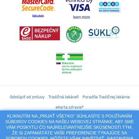
Odstúpiť od zmluvy
Tradičná lekáreň
Poradňa Tradičnej lekárne
eKarta zdravia®
KLIKNUTÍM NA „PRIJAŤ VŠETKO“ SÚHLASÍTE S POUŽÍVANÍM
iLekáreň – Zásielkový predaj liekov, vitamínov, výživových doplnkov, prípravkov s
SÚBOROV COOKIES NA NAŠEJ WEBOVEJ STRÁNKE, ABY SME
liečivým účinkom a kozmetiky. Elektronické zaslanie receptu.
VÁM POSKYTLI ČO NAJRELEVANTNEJŠIE SKÚSENOSTI TÝM,
Na tento portál sa vzťahujú autorské práva a akákoľvek jeho reprodukcia
ŽE SI ZAPAMÄTÁTE VAŠE PREFERENCIE TÝKAJÚCE SA
(používanie, kopírovanie, šírenie a pod.),
SÚBOROV COOKIES. MÔŽETE VŠAK NAVŠTÍVIŤ „NASTAVENIA