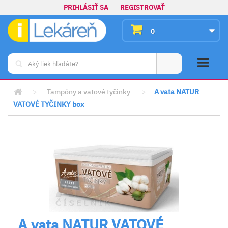
PRIHLÁSIŤ SA
REGISTROVAŤ
0
>
Tampóny a vatové tyčinky
>
A vata NATUR
VATOVÉ TYČINKY box
A vata NATUR VATOVÉ