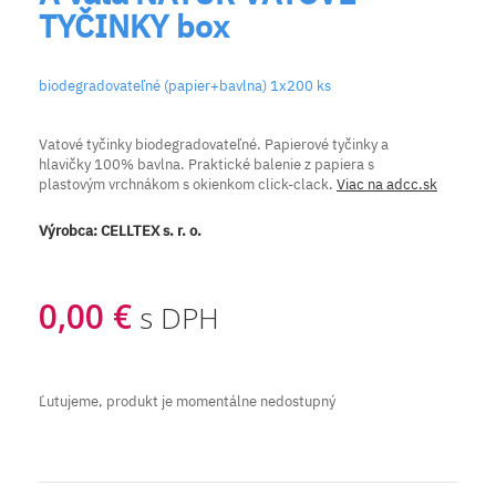
TYČINKY box
biodegradovateľné (papier+bavlna) 1x200 ks
Vatové tyčinky biodegradovateľné. Papierové tyčinky a
hlavičky 100% bavlna. Praktické balenie z papiera s
plastovým vrchnákom s okienkom click-clack.
Viac na adcc.sk
Výrobca:
CELLTEX s. r. o.
0,00 €
s DPH
Ľutujeme, produkt je momentálne nedostupný