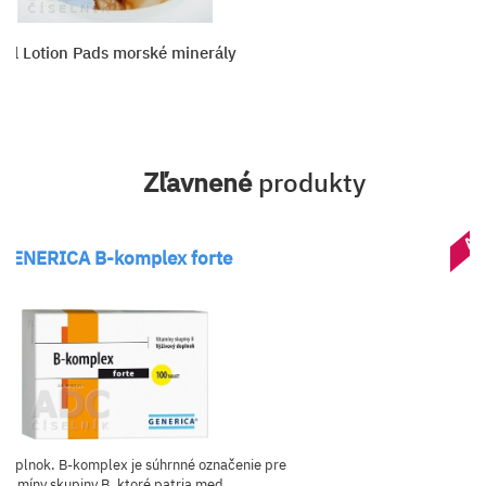
Bel Lotion Pads morské minerály
Zľavnené
produkty
AK
GENERICA B-komplex forte
 doplnok. B-komplex je súhrnné označenie pre
vitamíny skupiny B, ktoré patria med...