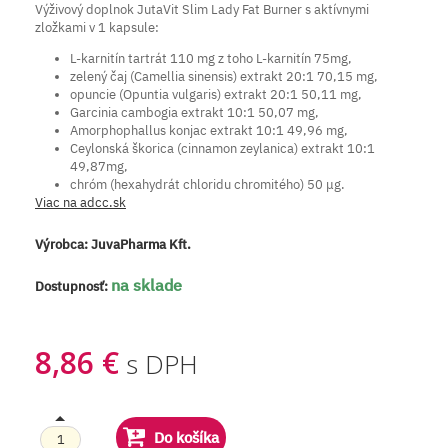
Výživový doplnok JutaVit Slim Lady Fat Burner s aktívnymi
zložkami v 1 kapsule:
L-karnitín tartrát 110 mg z toho L-karnitín 75mg,
zelený čaj (Camellia sinensis) extrakt 20:1 70,15 mg,
opuncie (Opuntia vulgaris) extrakt 20:1 50,11 mg,
Garcinia cambogia extrakt 10:1 50,07 mg,
Amorphophallus konjac extrakt 10:1 49,96 mg,
Ceylonská škorica (cinnamon zeylanica) extrakt 10:1
49,87mg,
chróm (hexahydrát chloridu chromitého) 50 μg.
Viac na adcc.sk
Výrobca:
JuvaPharma Kft.
na sklade
Dostupnosť:
8,86 €
s DPH
Do košíka