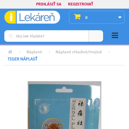
PRIHLÁSIŤ SA
REGISTROVAŤ
0
>
Náplasti
>
Náplasti chladivé/hrejivé
>
TIGER NÁPLASŤ