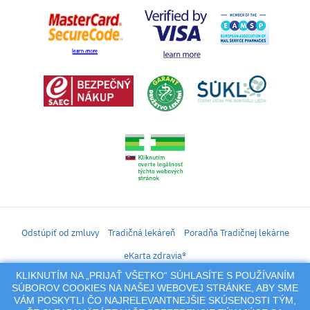
Odstúpiť od zmluvy
Tradičná lekáreň
Poradňa Tradičnej lekárne
eKarta zdravia®
KLIKNUTÍM NA „PRIJAŤ VŠETKO“ SÚHLASÍTE S POUŽÍVANÍM
iLekáreň – Zásielkový predaj liekov, vitamínov, výživových doplnkov, prípravkov s
SÚBOROV COOKIES NA NAŠEJ WEBOVEJ STRÁNKE, ABY SME
liečivým účinkom a kozmetiky. Elektronické zaslanie receptu.
VÁM POSKYTLI ČO NAJRELEVANTNEJŠIE SKÚSENOSTI TÝM,
Na tento portál sa vzťahujú autorské práva a akákoľvek jeho reprodukcia