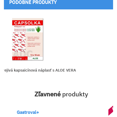
PODOBNÉ PRODUKTY
rejivá kapsaicínová náplasť s ALOE VERA
Zľavnené
produkty
AK
Gastroval+