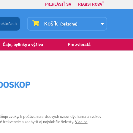
PRIHLÁSIŤ SA
REGISTROVAŤ
Košík
lekárňach
(prázdne)
Čaje, bylinky a výživa
Pre zvieratá
NDOSKOP
ňuje zvuky, k počúvaniu srdcových oziev, dýchania a zvukov
frekvencie a zachytiť aj najslabšie šelesty.
Viac na