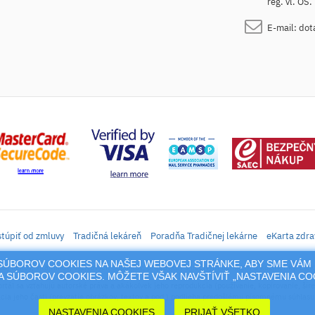
reg. vl. OS
E-mail:
dot
túpiť od zmluvy
Tradičná lekáreň
Poradňa Tradičnej lekárne
eKarta zdra
M SÚBOROV COOKIES NA NAŠEJ WEBOVEJ STRÁNKE, ABY SME VÁM 
daj liekov, vitamínov, výživových doplnkov, prípravkov s liečivým účinkom a kozmetiky. Elek
 SÚBOROV COOKIES. MÔŽETE VŠAK NAVŠTÍVIŤ „NASTAVENIA C
rtál sa vzťahujú autorské práva a akákoľvek jeho reprodukcia (používanie, kopírovanie, šíre
cia jeho časti (prevzatie obrázkov, textov a pod.) podlieha predošlému písomnému súhlasu 
NASTAVENIA COOKIES
PRIJAŤ VŠETKO