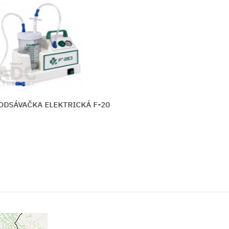
Á F-20
OMRON E3 Intense - TENS stimulát