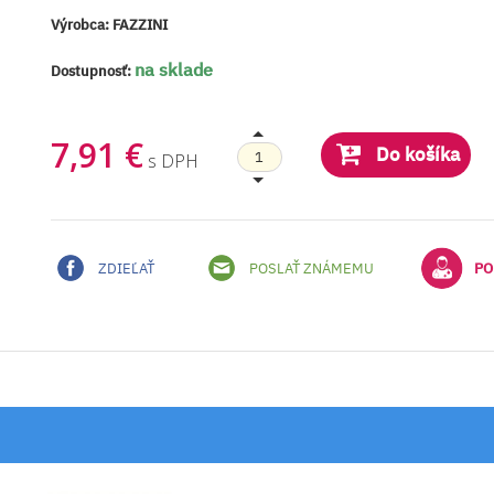
Výrobca:
FAZZINI
na sklade
Dostupnosť:
7,91 €
Do košíka
s DPH
ZDIEĽAŤ
POSLAŤ ZNÁMEMU
PO