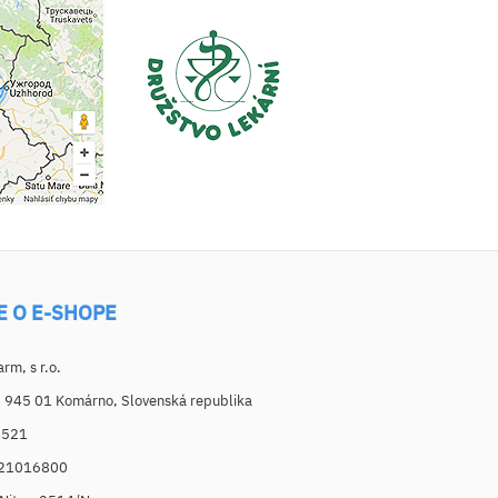
E O E-SHOPE
m, s r.o.
, 945 01 Komárno, Slovenská republika
6521
021016800