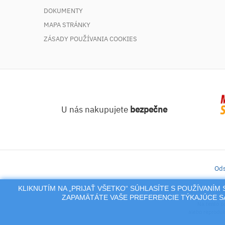
DOKUMENTY
MAPA STRÁNKY
ZÁSADY POUŽÍVANIA COOKIES
U nás nakupujete
bezpečne
Ods
KLIKNUTÍM NA „PRIJAŤ VŠETKO“ SÚHLASÍTE S POUŽÍVANÍ
iLekáreň – Zásielkový pre
ZAPAMÄTÁTE VAŠE PREFERENCIE TÝKAJÚCE SA
Na tento po
alebo reproduk