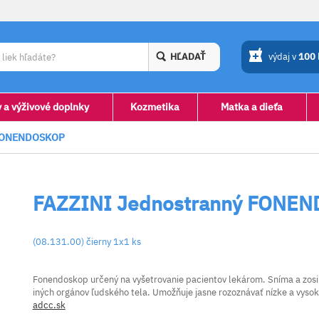
HĽADAŤ
výdaj v
100
y a výživové doplnky
Kozmetika
Matka a dieťa
 FONENDOSKOP
FAZZINI Jednostranný FONE
(08.131.00) čierny 1x1 ks
Fonendoskop určený na vyšetrovanie pacientov lekárom. Sníma a zosil
iných orgánov ľudského tela. Umožňuje jasne rozoznávať nízke a vysoké 
adcc.sk