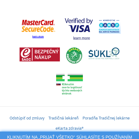
Odstúpiť od zmluvy
Tradičná lekáreň
Poradňa Tradičnej lekárne
eKarta zdravia®
KLIKNUTÍM NA „PRIJAŤ VŠETKO“ SÚHLASÍTE S POUŽÍVANÍM
iLekáreň – Zásielkový predaj liekov, vitamínov, výživových doplnkov, prípravkov s