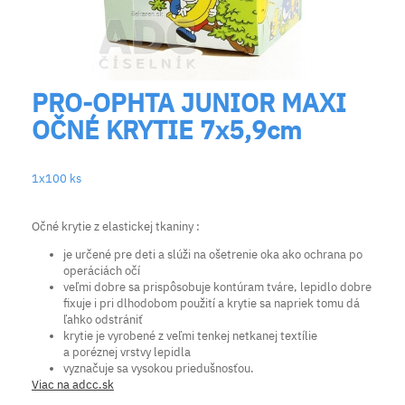
PRO-OPHTA JUNIOR MAXI
OČNÉ KRYTIE 7x5,9cm
1x100 ks
Očné krytie z elastickej tkaniny :
je určené pre deti a slúži na ošetrenie oka ako ochrana po
operáciách očí
veľmi dobre sa prispôsobuje kontúram tváre, lepidlo dobre
fixuje i pri dlhodobom použití a krytie sa napriek tomu dá
ľahko odstrániť
krytie je vyrobené z veľmi tenkej netkanej textílie
a poréznej vrstvy lepidla
vyznačuje sa vysokou priedušnosťou.
Viac na adcc.sk