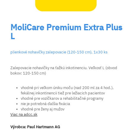
MoliCare Premium Extra Plus
L
plienkové nohavičky zalepovacie (120-150 cm), 1x30 ks
Zalepovacie nohavičky na ťažkú inkotinenciu. Veľkosť L (obvod
bokov: 120-150 cm)
vhodné pri veľkom úniku moču (nad 200 ml za 4 hod.),
fekálnej inkontinencii tiež pre ležiacich pacientov
vhodné pre vozíčkarov a rehabilitačné programy
nie je potrebná ďalšia fixácia
vhodné pre ženy aj mužov
Viac na adcc.sk
Výrobca:
Paul Hartmann AG