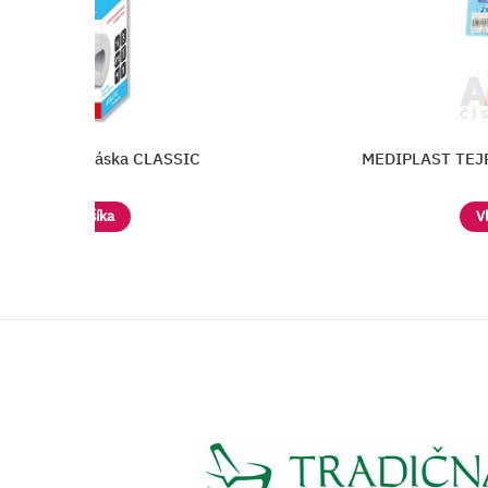
áska CLASSIC
MEDIPLAST TEJP PÁSKA 1230
a
Vložiť do košíka