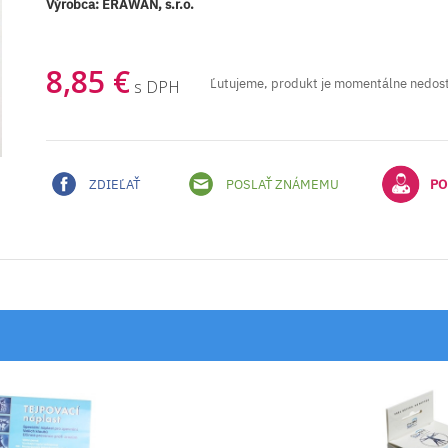
Výrobca:
ERAWAN, s.r.o.
8,85 €
Ľutujeme, produkt je momentálne nedos
s DPH
ZDIEĽAŤ
POSLAŤ ZNÁMEMU
PO