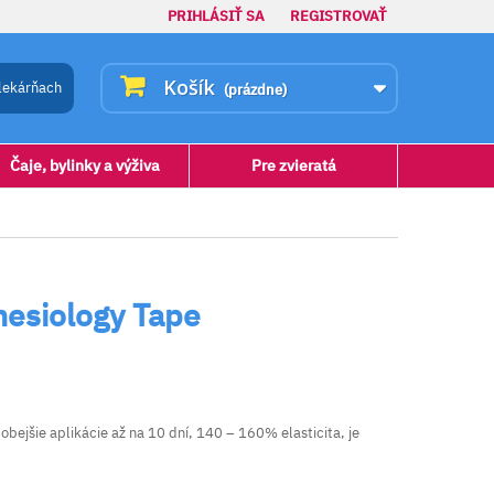
PRIHLÁSIŤ SA
REGISTROVAŤ
Košík
lekárňach
(prázdne)
Čaje, bylinky a výživa
Pre zvieratá
nesiology Tape
bejšie aplikácie až na 10 dní, 140 – 160% elasticita, je