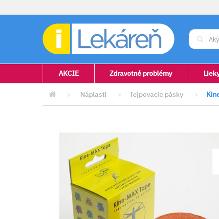
AKCIE
Zdravotné problémy
Liek
>
Náplasti
>
Tejpovacie pásky
>
Kin