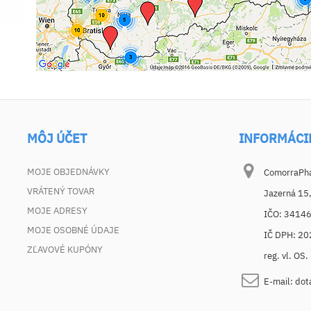
MÔJ ÚČET
INFORMÁCI
MOJE OBJEDNÁVKY
ComorraPhar
VRÁTENÝ TOVAR
Jazerná 15
MOJE ADRESY
IČO: 3414
MOJE OSOBNÉ ÚDAJE
IČ DPH: 2
ZĽAVOVÉ KUPÓNY
reg. vl. OS
E-mail:
dot