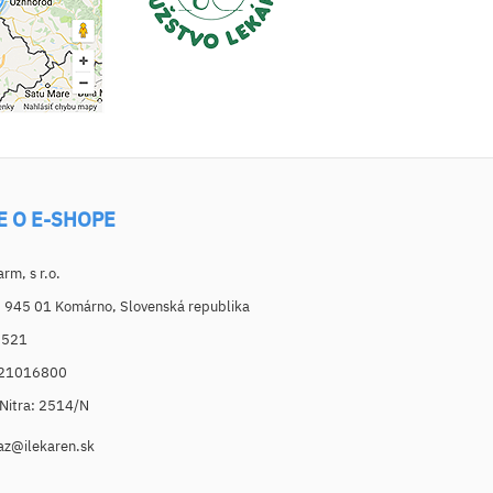
E O E-SHOPE
m, s r.o.
, 945 01 Komárno, Slovenská republika
6521
021016800
. Nitra: 2514/N
az@ilekaren.sk