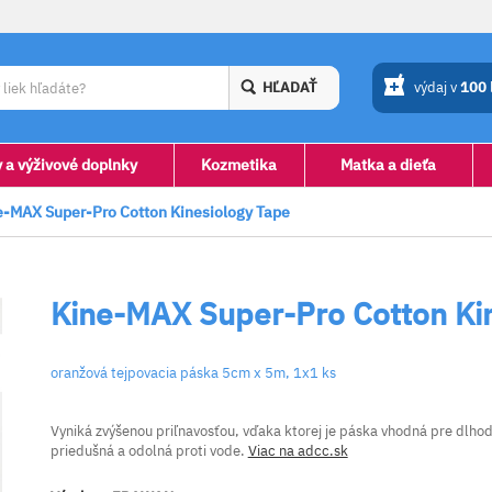
HĽADAŤ
výdaj v
100
y a výživové doplnky
Kozmetika
Matka a dieťa
e-MAX Super-Pro Cotton Kinesiology Tape
Kine-MAX Super-Pro Cotton Ki
oranžová tejpovacia páska 5cm x 5m, 1x1 ks
Vyniká zvýšenou priľnavosťou, vďaka ktorej je páska vhodná pre dlhodo
priedušná a odolná proti vode.
Viac na adcc.sk