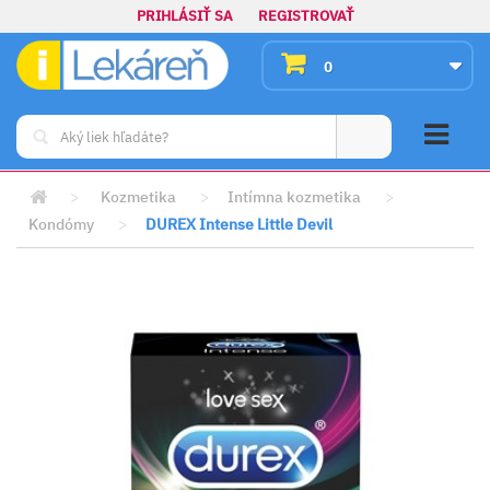
PRIHLÁSIŤ SA
REGISTROVAŤ
0
>
Kozmetika
>
Intímna kozmetika
>
Kondómy
>
DUREX Intense Little Devil