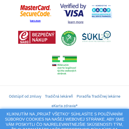
Odstúpiť od zmluvy
Tradičná lekáreň
Poradňa Tradičnej lekárne
eKarta zdravia®
KLIKNUTÍM NA „PRIJAŤ VŠETKO“ SÚHLASÍTE S POUŽÍVANÍM
iLekáreň – Zásielkový predaj liekov, vitamínov, výživových doplnkov, prípravkov s
SÚBOROV COOKIES NA NAŠEJ WEBOVEJ STRÁNKE, ABY SME
liečivým účinkom a kozmetiky. Elektronické zaslanie receptu.
VÁM POSKYTLI ČO NAJRELEVANTNEJŠIE SKÚSENOSTI TÝM,
Na tento portál sa vzťahujú autorské práva a akákoľvek jeho reprodukcia