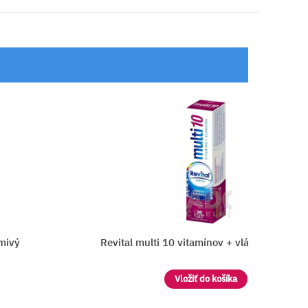
ina šumivý
GS Multivitamín Forte šumivý pomar