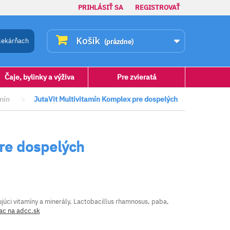
PRIHLÁSIŤ SA
REGISTROVAŤ
Košík
lekárňach
(prázdne)
Čaje, bylinky a výživa
Pre zvieratá
mín
>
JutaVit Multivitamín Komplex pre dospelých
pre dospelých
úci vitamíny a minerály, Lactobacillus rhamnosus, paba,
ac na adcc.sk