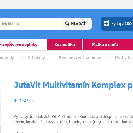
HĽADAŤ
výdaj v
100
y a výživové doplnky
Kozmetika
Matka a dieťa
minerály
>
Vitamíny
>
Kombinácie vitamínov
>
Multivita
JutaVit Multivitamín Komplex 
tbl 1x45 ks
Výživový doplnok JutaVit Multivitamín Komplex pre dospelých obsahuj
cholín, inozitol, šípkový extrakt, betain, koenzým Q10, L-Glutation.
Vi