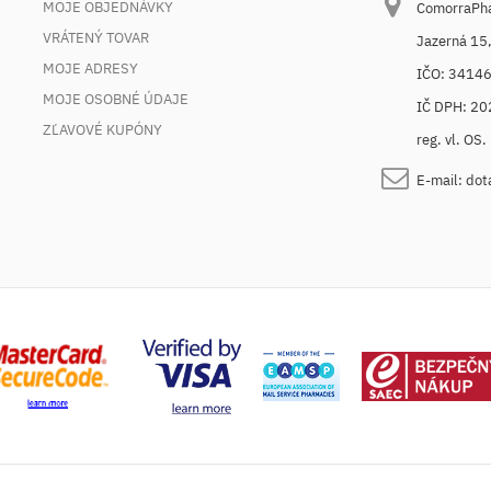
MOJE OBJEDNÁVKY
ComorraPhar
VRÁTENÝ TOVAR
Jazerná 15
MOJE ADRESY
IČO: 3414
MOJE OSOBNÉ ÚDAJE
IČ DPH: 2
ZĽAVOVÉ KUPÓNY
reg. vl. OS
E-mail:
dot