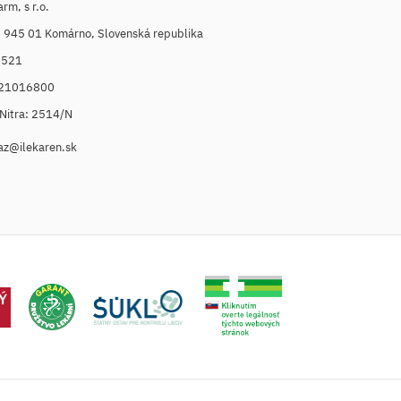
m, s r.o.
, 945 01 Komárno, Slovenská republika
6521
021016800
. Nitra: 2514/N
az@ilekaren.sk