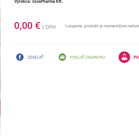
Výrobca:
JuvaPharma Kft.
0,00 €
Ľutujeme, produkt je momentálne nedos
s DPH
ZDIEĽAŤ
POSLAŤ ZNÁMEMU
PO