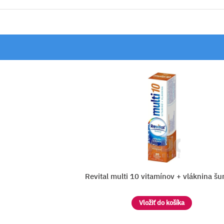
áknina šumivý
Revital multi 10 vitamínov + vlákn
Vložiť do košíka