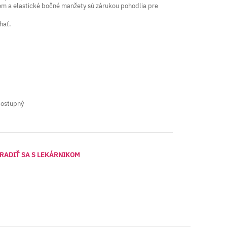
om a elastické bočné manžety sú zárukou pohodlia pre
hať.
dostupný
RADIŤ SA S LEKÁRNIKOM