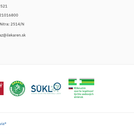
6521
021016800
. Nitra: 2514/N
az@ilekaren.sk
via®