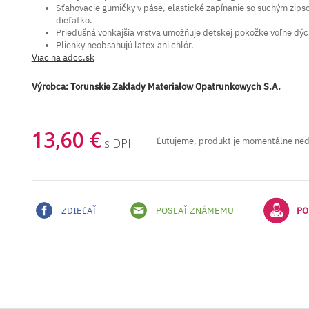
Sťahovacie gumičky v páse, elastické zapínanie so suchým zips
dieťatko.
Priedušná vonkajšia vrstva umožňuje detskej pokožke voľne dýc
Plienky neobsahujú latex ani chlór.
Viac na adcc.sk
Výrobca:
Torunskie Zaklady Materialow Opatrunkowych S.A.
13,60 €
Ľutujeme, produkt je momentálne ne
s DPH
ZDIEĽAŤ
POSLAŤ ZNÁMEMU
PO