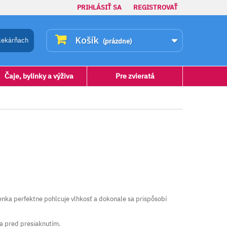
PRIHLÁSIŤ SA
REGISTROVAŤ
Košík
lekárňach
(prázdne)
Čaje, bylinky a výživa
Pre zvieratá
enka perfektne pohlcuje vlhkosť a dokonale sa prispôsobí
ia pred presiaknutím.