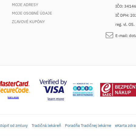
MOJE ADRESY
IČO: 3414
MOJE OSOBNÉ ÚDAJE
IČ DPH: 2
ZĽAVOVÉ KUPÓNY
reg. vl. OS
E-mail:
dot
túpiť od zmluvy
Tradičná lekáreň
Poradňa Tradičnej lekárne
eKarta zdra