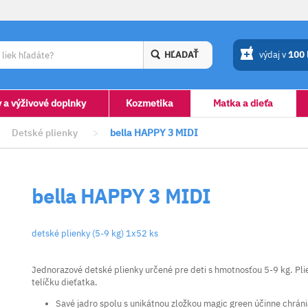
HĽADAŤ
výdaj v
100
y a výživové doplnky
Kozmetika
Matka a dieťa
Detské plienky
>
bella HAPPY 3 MIDI
bella HAPPY 3 MIDI
detské plienky (5-9 kg) 1x52 ks
Jednorazové detské plienky určené pre deti s hmotnosťou 5-9 kg. Pli
telíčku dieťatka.
Savé jadro spolu s unikátnou zložkou magic green účinne chrán