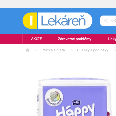
AKCIE
Zdravotné problémy
Liek
>
Matka a dieťa
>
Plienky a podložky
>