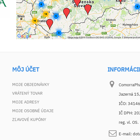
MÔJ ÚČET
INFORMÁCI
MOJE OBJEDNÁVKY
ComorraPhar
VRÁTENÝ TOVAR
Jazerná 15
MOJE ADRESY
IČO: 3414
MOJE OSOBNÉ ÚDAJE
IČ DPH: 2
ZĽAVOVÉ KUPÓNY
reg. vl. OS
E-mail:
dot