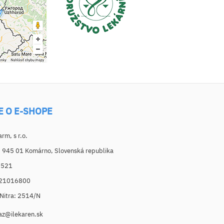
E O E-SHOPE
m, s r.o.
, 945 01 Komárno, Slovenská republika
6521
021016800
. Nitra: 2514/N
az@ilekaren.sk