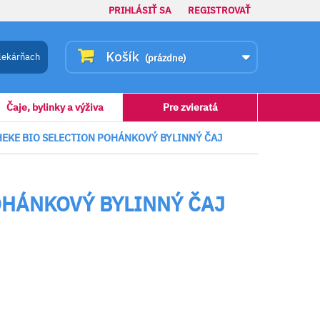
PRIHLÁSIŤ SA
REGISTROVAŤ
Košík
lekárňach
(prázdne)
Čaje, bylinky a výživa
Pre zvieratá
EKE BIO SELECTION POHÁNKOVÝ BYLINNÝ ČAJ
OHÁNKOVÝ BYLINNÝ ČAJ