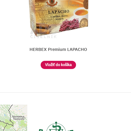
O
MEGAFYT Bylinková lekáreň ŠÍPK
Vložiť do košíka