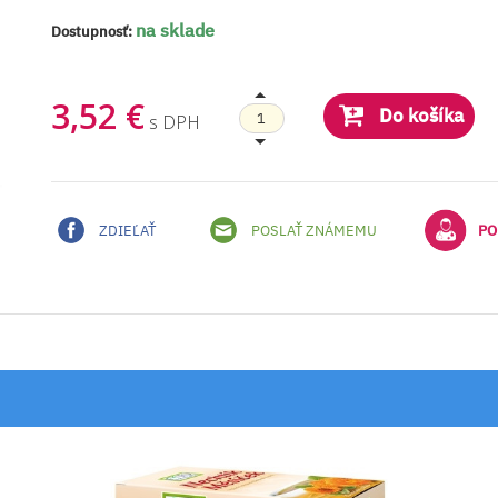
na sklade
Dostupnosť:
3,52 €
Do košíka
s DPH
ZDIEĽAŤ
POSLAŤ ZNÁMEMU
PO