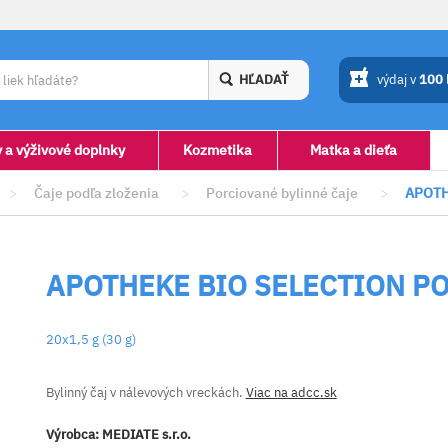
HĽADAŤ
výdaj v
100
y a výživové doplnky
Kozmetika
Matka a dieťa
>
Čaje podľa zloženia
>
Porciované bylinné čaje
>
APOTH
APOTHEKE BIO SELECTION P
20x1,5 g (30 g)
Bylinný čaj v nálevových vreckách.
Viac na adcc.sk
Výrobca:
MEDIATE s.r.o.