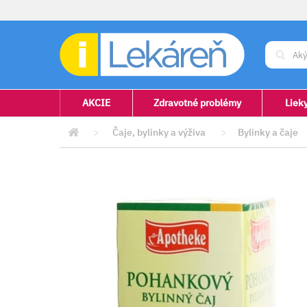
AKCIE
Zdravotné problémy
Liek
>
Čaje, bylinky a výživa
>
Bylinky a čaje