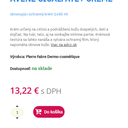
obnovujúci ochranný krém 1x40 ml
Krém určený na citlivú a podráždenú kožu dospelých, detí a
dojčiat. Na tvár, telo, aj na vonkajšie intímne partie. Krémová
textúra sa ľahko nanáša a vytvára ochranný film, ktorý
napomáha obnove kože.
Viac na adcc.sk
Výrobca:
Pierre Fabre Dermo-cosmétique
na sklade
Dostupnosť:
13,22 €
s DPH
Do košíka