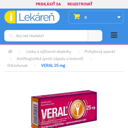
PRIHLÁSIŤ SA
REGISTROVAŤ
0
>
Lieky a výživové doplnky
>
Pohybový aparát
>
Antiflogistiká (proti zápalu a bolesti)
>
Diklofenak
>
VERAL 25 mg