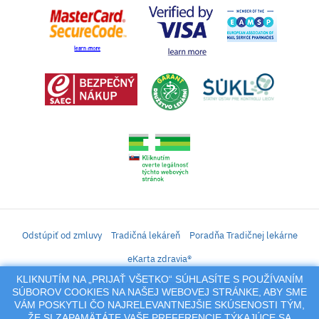
Odstúpiť od zmluvy
Tradičná lekáreň
Poradňa Tradičnej lekárne
eKarta zdravia®
KLIKNUTÍM NA „PRIJAŤ VŠETKO“ SÚHLASÍTE S POUŽÍVANÍM
iLekáreň – Zásielkový predaj liekov, vitamínov, výživových doplnkov, prípravkov s
SÚBOROV COOKIES NA NAŠEJ WEBOVEJ STRÁNKE, ABY SME
liečivým účinkom a kozmetiky. Elektronické zaslanie receptu.
VÁM POSKYTLI ČO NAJRELEVANTNEJŠIE SKÚSENOSTI TÝM,
Na tento portál sa vzťahujú autorské práva a akákoľvek jeho reprodukcia
ŽE SI ZAPAMÄTÁTE VAŠE PREFERENCIE TÝKAJÚCE SA