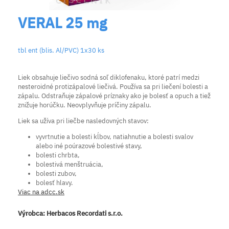
VERAL 25 mg
tbl ent (blis. Al/PVC) 1x30 ks
Liek obsahuje liečivo sodná soľ diklofenaku, ktoré patrí medzi
nesteroidné protizápalové liečivá. Používa sa pri liečení bolesti a
zápalu. Odstraňuje zápalové príznaky ako je bolesť a opuch a tiež
znižuje horúčku. Neovplyvňuje príčiny zápalu.
Liek sa užíva pri liečbe nasledovných stavov:
vyvrtnutie a bolesti kĺbov, natiahnutie a bolesti svalov
alebo iné poúrazové bolestivé stavy,
bolesti chrbta,
bolestivá menštruácia,
bolesti zubov,
bolesť hlavy.
Viac na adcc.sk
Výrobca:
Herbacos Recordati s.r.o.