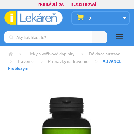
PRIHLÁSIŤ SA
REGISTROVAŤ
0
>
Lieky a výživové doplnky
>
Tráviaca sústava
>
Trávenie
>
Prípravky na trávenie
>
ADVANCE
Probiozym