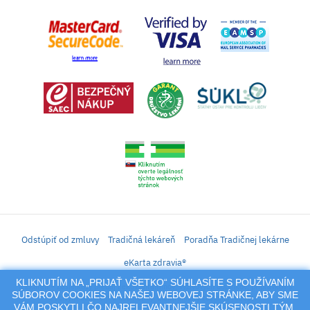
Odstúpiť od zmluvy
Tradičná lekáreň
Poradňa Tradičnej lekárne
eKarta zdravia®
KLIKNUTÍM NA „PRIJAŤ VŠETKO“ SÚHLASÍTE S POUŽÍVANÍM
iLekáreň – Zásielkový predaj liekov, vitamínov, výživových doplnkov, prípravkov s
SÚBOROV COOKIES NA NAŠEJ WEBOVEJ STRÁNKE, ABY SME
liečivým účinkom a kozmetiky. Elektronické zaslanie receptu.
VÁM POSKYTLI ČO NAJRELEVANTNEJŠIE SKÚSENOSTI TÝM,