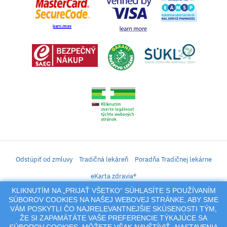
Odstúpiť od zmluvy
Tradičná lekáreň
Poradňa Tradičnej lekárne
eKarta zdravia®
KLIKNUTÍM NA „PRIJAŤ VŠETKO“ SÚHLASÍTE S POUŽÍVANÍM
iLekáreň – Zásielkový predaj liekov, vitamínov, výživových doplnkov, prípravkov s
SÚBOROV COOKIES NA NAŠEJ WEBOVEJ STRÁNKE, ABY SME
liečivým účinkom a kozmetiky. Elektronické zaslanie receptu.
VÁM POSKYTLI ČO NAJRELEVANTNEJŠIE SKÚSENOSTI TÝM,
Na tento portál sa vzťahujú autorské práva a akákoľvek jeho reprodukcia
ŽE SI ZAPAMÄTÁTE VAŠE PREFERENCIE TÝKAJÚCE SA
(používanie, kopírovanie, šírenie a pod.),