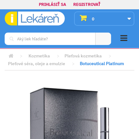
PRIHLÁSIŤ SA
REGISTROVAŤ
0
>
Kozmetika
>
Pleťová kozmetika
>
Pleťové séra, oleje a emulzie
>
Botuceutical Platinum