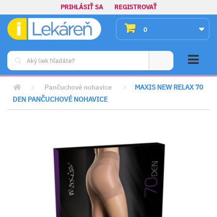
PRIHLÁSIŤ SA
REGISTROVAŤ
0
>
Pančuchové nohavice
>
MAXIS NEW RELAX 70
DEN PANČUCHOVÉ NOHAVICE