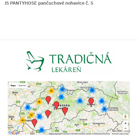
US PANTYHOSE pančuchové nohavice č. 5
M