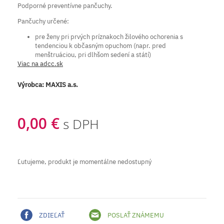
Podporné preventívne pančuchy.
Pančuchy určené:
pre ženy pri prvých príznakoch žilového ochorenia s
tendenciou k občasným opuchom (napr. pred
menštruáciou, pri dlhšom sedení a státí)
Viac na adcc.sk
Výrobca:
MAXIS a.s.
0,00 €
s DPH
Ľutujeme, produkt je momentálne nedostupný
ZDIEĽAŤ
POSLAŤ ZNÁMEMU