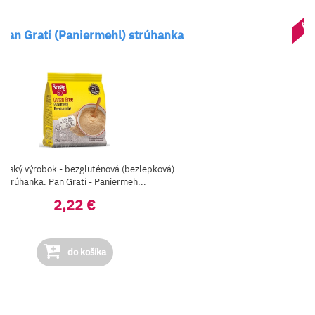
AK
Pan Gratí (Paniermehl) strúhanka
enský výrobok - bezgluténová (bezlepková)
strúhanka. Pan Gratí - Paniermeh...
2,22 €
do košíka