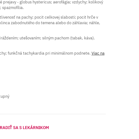
prejavy - globus hystericus; aerofágia; vzdychy; kolikový
 spazmofília.
venosť na pachy; pocit celkovej slabosti; pocit hrče v
 klinca zabodnutého do temena alebo do záhlavia; náhle,
ráždením; utešovaním; silným pachom (tabak, káva).
chy; funkčná tachykardia pri minimálnom podnete.
Viac na
tupný
RADIŤ SA S LEKÁRNIKOM