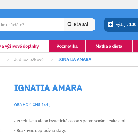
HĽADAŤ
výdaj v
100
y a výživové doplnky
Kozmetika
Matka a dieťa
>
Jednozložkové
>
IGNATIA AMARA
IGNATIA AMARA
GRA HOM CH5 1x4 g
• Precitlivelá alebo hysterická osoba s paradoxnými reakciami.
• Reaktívne depresívne stavy.