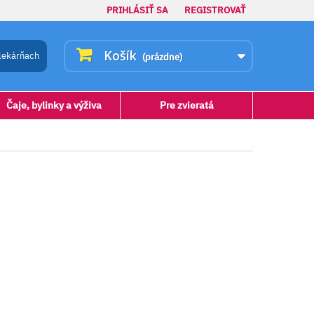
PRIHLÁSIŤ SA
REGISTROVAŤ
Košík
lekárňach
(prázdne)
Čaje, bylinky a výživa
Pre zvieratá