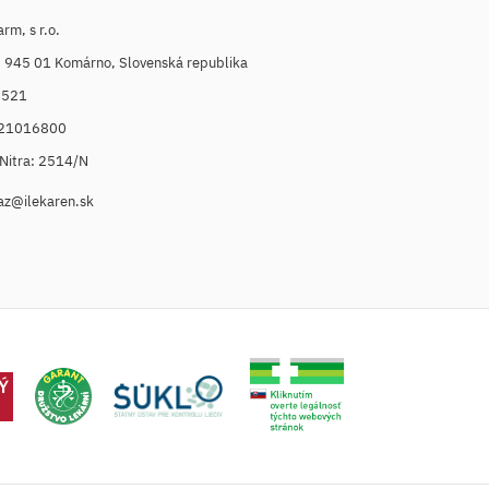
m, s r.o.
, 945 01 Komárno, Slovenská republika
6521
021016800
. Nitra: 2514/N
az@ilekaren.sk