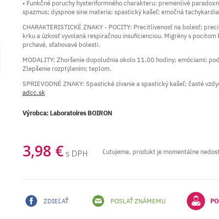
• Funkčné poruchy hysteriformného charakteru: premenlivé paradoxné 
spazmus; dyspnoe sine materia; spastický kašeľ; emočná tachykardia;
CHARAKTERISTICKÉ ZNAKY - POCITY: Precitlivenosť na bolesť; precitli
krku a úzkosť vyvolaná respiračnou insuficienciou. Migrény s pocitom
prchavé, sťahovavé bolesti.
MODALITY: Zhoršenie dopoludnia okolo 11.00 hodiny; emóciami; pod
Zlepšenie rozptýlením; teplom.
SPRIEVODNÉ ZNAKY: Spastické zívanie a spastický kašeľ; časté vzdy
adcc.sk
Výrobca:
Laboratoires BOIRON
3,98 €
Ľutujeme, produkt je momentálne nedos
s DPH
ZDIEĽAŤ
POSLAŤ ZNÁMEMU
PO