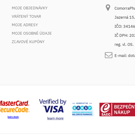
MOJE OBJEDNÁVKY
ComorraPhar
VRÁTENÝ TOVAR
Jazerná 15
MOJE ADRESY
IČO: 3414
MOJE OSOBNÉ ÚDAJE
IČ DPH: 2
ZĽAVOVÉ KUPÓNY
reg. vl. OS
E-mail:
dot