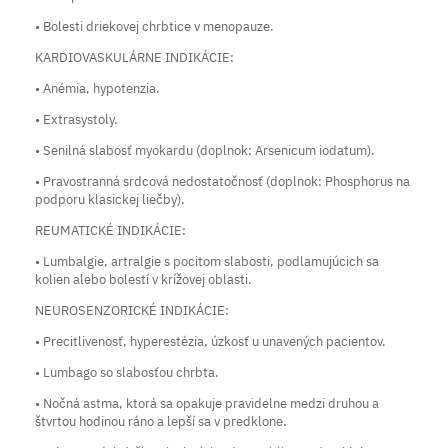
• Bolesti driekovej chrbtice v menopauze.
KARDIOVASKULÁRNE INDIKÁCIE:
• Anémia, hypotenzia.
• Extrasystoly.
• Senilná slabosť myokardu (doplnok: Arsenicum iodatum).
• Pravostranná srdcová nedostatočnosť (doplnok: Phosphorus na
podporu klasickej liečby).
REUMATICKÉ INDIKÁCIE:
• Lumbalgie, artralgie s pocitom slabosti, podlamujúcich sa
kolien alebo bolestí v krížovej oblasti.
NEUROSENZORICKÉ INDIKÁCIE:
• Precitlivenosť, hyperestézia, úzkosť u unavených pacientov.
• Lumbago so slabosťou chrbta.
• Nočná astma, ktorá sa opakuje pravidelne medzi druhou a
štvrtou hodinou ráno a lepší sa v predklone.