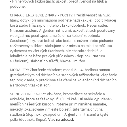
• Pri nervových ťažkostiach: úzkosť, precitlivenosť na hluk a
podobne.
CHARAKTERISTICKÉ ZNAKY - POCITY: Precitlivenosť na hluk,
hlasy, dotyk (pri minimálnom podnete nadskakuje); pocit rybacej
kosti alebo tŕňa zapichnutého v krku (doplnok: Hepar sulfur,
Nitricum acidum, Argentum nitricum); úzkosť, strach pociťovaný
v epigastriu; pocit „podlamujúcich sa kolien“ (doplnok:
Causticum); trýznivé bolesti ako bodanie nožom alebo pichanie
rozžeravenými ihlami sťahujúce sa z miesta na miesto; môžu sa
vyskytovať vo všetkých tkanivách, ale charakteristická je
lokalizácia na báze pravých pľúc (vľavo - doplnok: Natrum
sulfuricum); slabosť po súloži, hlavne u mužov.
MODALITY: Zhoršenie chladom; medzi 2. - 4. hodinou rannou
(predovšetkým pri dýchacích a srdcových ťažkostiach). Zlepšenie
teplom; v sede, v predklone s lakťami na kolenách (pri dýchacích
a srdcových ťažkostiach).
SPRIEVODNÉ ZNAKY: Viskózne, hromadiace sa sekrécie a
exkrécie, ktoré sa ťažko vylučujú. Pri kašli sú náhle vypudené v
menších našedlých kusoch. Potenie pri minimálnej námahe,
niekedy lokalizované v mieste bolestí. Intenzívna chuť na
sladkosti (doplnok: Lycopodium, Argentum nitricum) a kyslé
jedlá (doplnok: Sepia).
Viac na adcc.sk