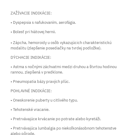
ZAŽÍVACIE INDIKÁCIE:
• Dyspepsia s nafukovaním, aerofágia.
• Bolesť pri hiátovej hernii.
• Zápcha, hemoroidy u osôb vykazujúcich charakteristickú
modalitu (zlepšenie posediačky na tvrdej podložke).
DÝCHACIE INDIKÁCIE:
• Astma s nočnými záchvatmi medzi druhou a štvrtou hodinou
rannou, zlepšená v predklone.
• Pneumopatia bázy pravých pľúc.
POHLAVNÉ INDIKÁCIE:
• Oneskorenie puberty u citlivého typu.
• Tehotenské vracanie.
• Pretrvávajúce krvácanie po potrate alebo kyretáži.
• Pretrvávajúca lumbalgia po niekoľkonásobnom tehotenstve
alebo pôrode.