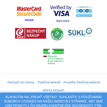
Odstúpiť od zmluvy
Tradičná lekáreň
Poradňa Tradičnej lekárne
eKarta zdravia®
KLIKNUTÍM NA „PRIJAŤ VŠETKO“ SÚHLASÍTE S POUŽÍVANÍM
iLekáreň – Zásielkový predaj liekov, vitamínov, výživových doplnkov, prípravkov s
SÚBOROV COOKIES NA NAŠEJ WEBOVEJ STRÁNKE, ABY SME
liečivým účinkom a kozmetiky. Elektronické zaslanie receptu.
VÁM POSKYTLI ČO NAJRELEVANTNEJŠIE SKÚSENOSTI TÝM,