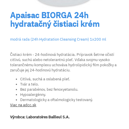
Apaisac BIORGA 24h
hydratačný čistiaci krém
modrá rada (24h Hydratation Cleansing Cream) 1x200 ml
Čistiaci krém - 24-hodinová hydratácia. Prípravok šetrne očistí
citlivú, suchú alebo netolerantnú pleť. Vďaka svojmu vysoko
tolerančnému komplexu uchováva hydrolipidický film pokožky a
zaručuje jej 24-hodinovú hydratáciu.
Citlivá, suchá a oslabená pleť.
Tvár a telo.
Bez parabénov, bez fenoxyetanolu.
Hypoalergénny.
Dermatologicky a oftalmologicky testovaný.
Viac na adcc.sk
Výrobca:
Laboratoires Bailleul S.A.