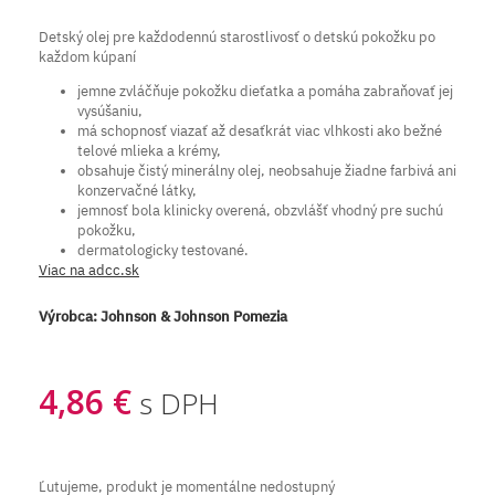
Detský olej pre každodennú starostlivosť o detskú pokožku po
každom kúpaní
jemne zvláčňuje pokožku dieťatka a pomáha zabraňovať jej
vysúšaniu,
má schopnosť viazať až desaťkrát viac vlhkosti ako bežné
telové mlieka a krémy,
obsahuje čistý minerálny olej, neobsahuje žiadne farbivá ani
konzervačné látky,
jemnosť bola klinicky overená, obzvlášť vhodný pre suchú
pokožku,
dermatologicky testované.
Viac na adcc.sk
Výrobca:
Johnson & Johnson Pomezia
4,86 €
s DPH
Ľutujeme, produkt je momentálne nedostupný