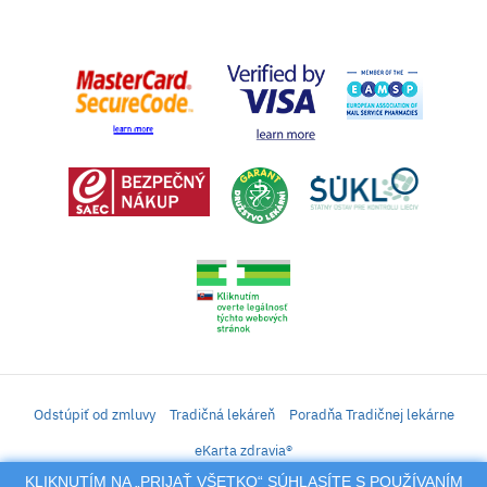
Odstúpiť od zmluvy
Tradičná lekáreň
Poradňa Tradičnej lekárne
eKarta zdravia®
KLIKNUTÍM NA „PRIJAŤ VŠETKO“ SÚHLASÍTE S POUŽÍVANÍM