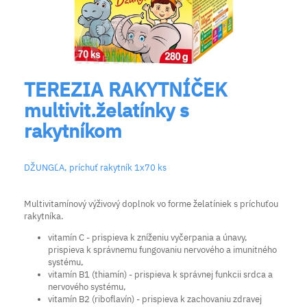
TEREZIA RAKYTNÍČEK
multivit.želatínky s
rakytníkom
DŽUNGĽA, príchuť rakytník 1x70 ks
Multivitamínový výživový doplnok vo forme želatíniek s príchuťou
rakytníka.
vitamín C - prispieva k zníženiu vyčerpania a únavy,
prispieva k správnemu fungovaniu nervového a imunitného
systému,
vitamín B1 (thiamín) - prispieva k správnej funkcii srdca a
nervového systému,
vitamín B2 (riboflavín) - prispieva k zachovaniu zdravej