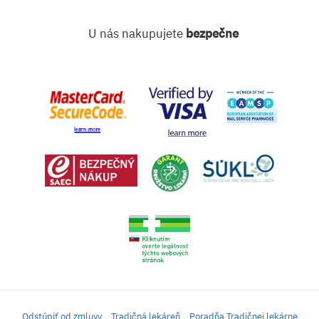
U nás nakupujete
bezpečne
Odstúpiť od zmluvy
Tradičná lekáreň
Poradňa Tradičnej lekárne