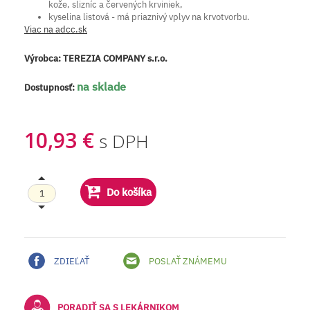
kože, slizníc a červených krviniek,
kyselina listová - má priaznivý vplyv na krvotvorbu.
Viac na adcc.sk
Výrobca:
TEREZIA COMPANY s.r.o.
na sklade
Dostupnosť:
10,93 €
s DPH
Do košíka
ZDIEĽAŤ
POSLAŤ ZNÁMEMU
PORADIŤ SA S LEKÁRNIKOM