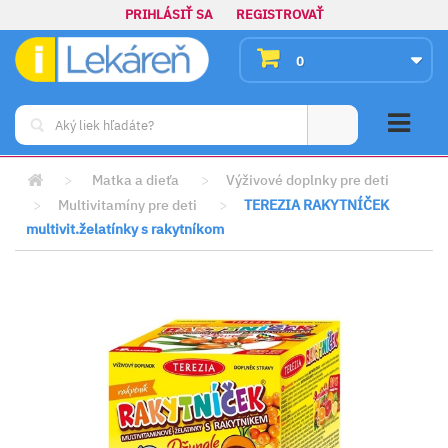
PRIHLÁSIŤ SA
REGISTROVAŤ
0
>
Matka a dieťa
>
Výživové doplnky pre deti
>
Multivitamíny pre deti
>
TEREZIA RAKYTNÍČEK
multivit.želatínky s rakytníkom