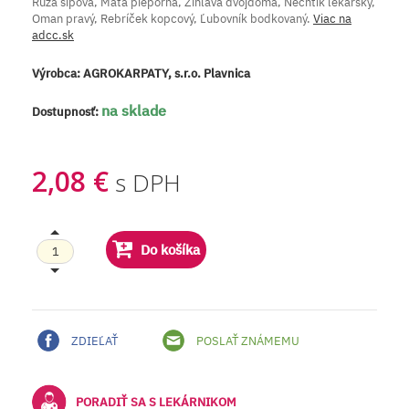
Ruža šípová, Mäta pieporná, Žihľava dvojdomá, Nechtík lekársky,
Oman pravý, Rebríček kopcový, Ľubovník bodkovaný.
Viac na
adcc.sk
Výrobca:
AGROKARPATY, s.r.o. Plavnica
na sklade
Dostupnosť:
2,08 €
s DPH
Do košíka
ZDIEĽAŤ
POSLAŤ ZNÁMEMU
PORADIŤ SA S LEKÁRNIKOM