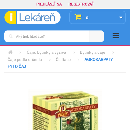
PRIHLÁSIŤ SA
REGISTROVAŤ
0
>
Čaje, bylinky a výživa
>
Bylinky a čaje
>
Čaje podľa určenia
>
Čistiace
>
AGROKARPATY
FYTO ČAJ