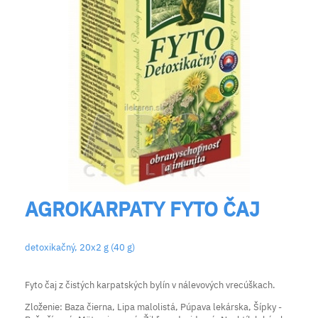
AGROKARPATY FYTO ČAJ
detoxikačný, 20x2 g (40 g)
Fyto čaj z čistých karpatských bylín v nálevových vrecúškach.
Zloženie: Baza čierna, Lipa malolistá, Púpava lekárska, Šípky -