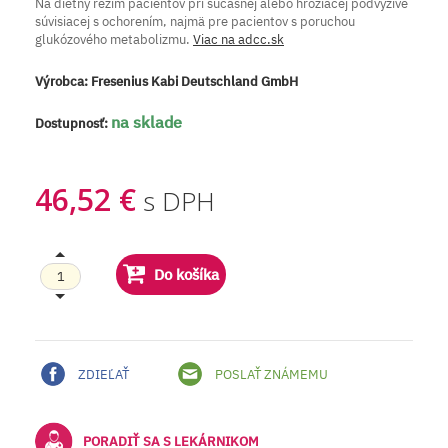
Na diétny režim pacientov pri súčasnej alebo hroziacej podvýžive
súvisiacej s ochorením, najmä pre pacientov s poruchou
glukózového metabolizmu.
Viac na adcc.sk
Výrobca:
Fresenius Kabi Deutschland GmbH
na sklade
Dostupnosť:
46,52 €
s DPH
Do košíka
ZDIEĽAŤ
POSLAŤ ZNÁMEMU
PORADIŤ SA S LEKÁRNIKOM