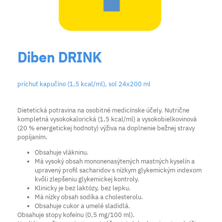
Diben DRINK
príchuť kapučíno (1,5 kcal/ml), sol 24x200 ml
Dietetická potravina na osobitné medicínske účely. Nutrične
kompletná vysokokalorická (1,5 kcal/ml) a vysokobielkovinová
(20 % energetickej hodnoty) výživa na doplnenie bežnej stravy
popíjaním.
Obsahuje vlákninu.
Má vysoký obsah mononenasýtených mastných kyselín a
upravený profil sacharidov s nízkym glykemickým indexom
kvôli zlepšeniu glykemickej kontroly.
Klinicky je bez laktózy, bez lepku.
Má nízky obsah sodíka a cholesterolu.
Obsahuje cukor a umelé sladidlá.
Obsahuje stopy kofeínu (0,5 mg/100 ml).