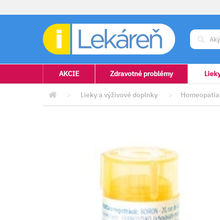
AKCIE
Zdravotné problémy
Liek
>
Lieky a výživové doplnky
>
Homeopatia