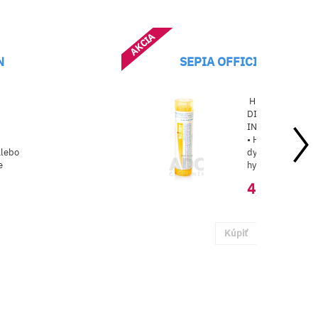
AKCIA
N
SEPIA OFFICINALIS
HEPATO–
DIGESTÍVNE
INDIKÁCIE:
• Hypostenická
alebo
dyspepsia u osôb
e
hypochlorhydr...
.
4,46 €
Kúpiť