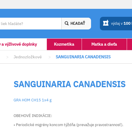
HĽADAŤ
výdaj v
100
y a výživové doplnky
Kozmetika
Matka a dieťa
>
Jednozložkové
>
SANGUINARIA CANADENSIS
SANGUINARIA CANADENSIS
GRA HOM CH15 1x4 g
OBEHOVÉ INDIKÁCIE:
• Periodické migrény koncom týždňa (prevažuje pravostrannosť).