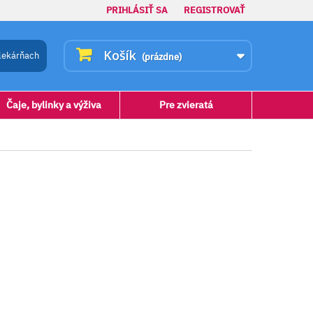
PRIHLÁSIŤ SA
REGISTROVAŤ
Košík
lekárňach
(prázdne)
Čaje, bylinky a výživa
Pre zvieratá