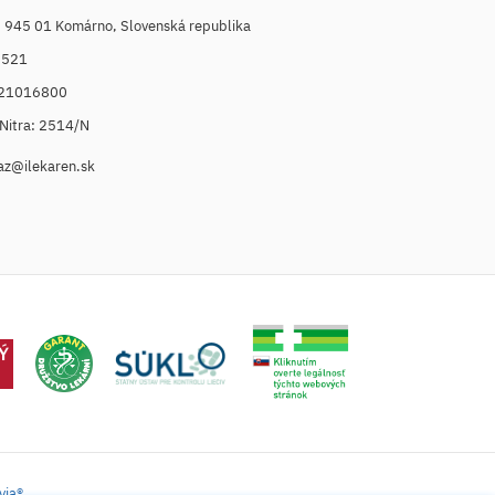
, 945 01 Komárno, Slovenská republika
6521
021016800
. Nitra: 2514/N
az@ilekaren.sk
via®