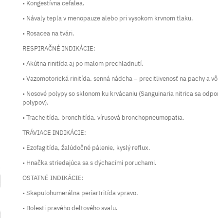
• Kongestívna cefalea.
• Návaly tepla v menopauze alebo pri vysokom krvnom tlaku.
• Rosacea na tvári.
RESPIRAČNÉ INDIKÁCIE:
• Akútna rinitída aj po malom prechladnutí.
• Vazomotorická rinitída, senná nádcha – precitlivenosť na pachy a vô
• Nosové polypy so sklonom ku krvácaniu (Sanguinaria nitrica sa od
polypov).
• Tracheitída, bronchitída, vírusová bronchopneumopatia.
TRÁVIACE INDIKÁCIE:
• Ezofagitída, žalúdočné pálenie, kyslý reflux.
• Hnačka striedajúca sa s dýchacími poruchami.
OSTATNÉ INDIKÁCIE:
• Skapulohumerálna periartritída vpravo.
• Bolesti pravého deltového svalu.