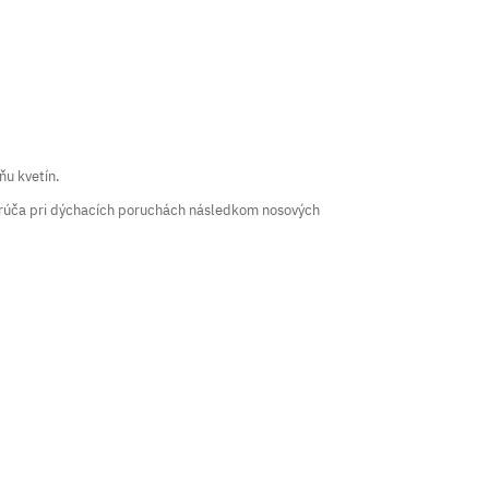
ňu kvetín.
porúča pri dýchacích poruchách následkom nosových