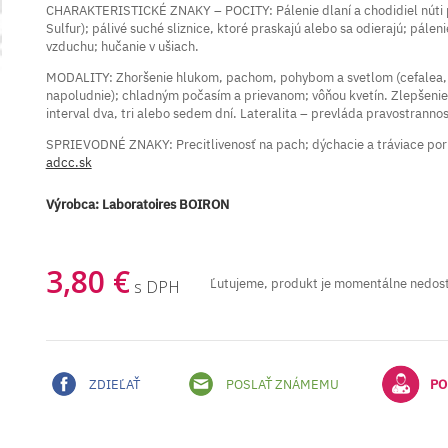
CHARAKTERISTICKÉ ZNAKY – POCITY: Pálenie dlaní a chodidiel núti po
Sulfur); pálivé suché sliznice, ktoré praskajú alebo sa odierajú; pále
vzduchu; hučanie v ušiach.
MODALITY: Zhoršenie hlukom, pachom, pohybom a svetlom (cefalea,
napoludnie); chladným počasím a prievanom; vôňou kvetín. Zlepšenie
interval dva, tri alebo sedem dní. Lateralita – prevláda pravostrannos
SPRIEVODNÉ ZNAKY: Precitlivenosť na pach; dýchacie a tráviace poru
adcc.sk
Výrobca:
Laboratoires BOIRON
3,80 €
Ľutujeme, produkt je momentálne nedos
s DPH
ZDIEĽAŤ
POSLAŤ ZNÁMEMU
PO