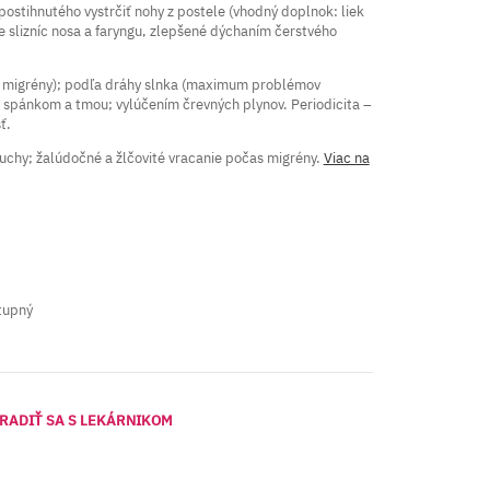
stihnutého vystrčiť nohy z postele (vhodný doplnok: liek
nie slizníc nosa a faryngu, zlepšené dýchaním čerstvého
 migrény); podľa dráhy slnka (maximum problémov
 spánkom a tmou; vylúčením črevných plynov. Periodicita –
ť.
chy; žalúdočné a žlčovité vracanie počas migrény.
Viac na
tupný
RADIŤ SA S LEKÁRNIKOM