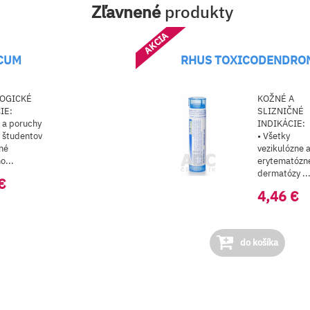
Zľavnené
produkty
AKCIA
ICUM
RHUS TOXICODENDRO
OGICKÉ
KOŽNÉ A
IE:
SLIZNIČNÉ
e a poruchy
INDIKÁCIE:
 študentov
• Všetky
né
vezikulózne 
o...
erytematózn
dermatózy ..
€
4,46 €
do košíka