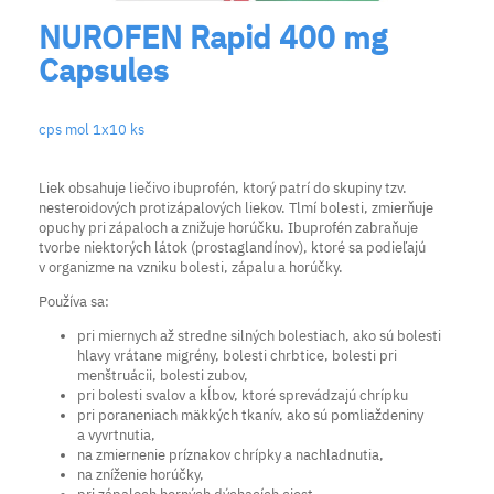
NUROFEN Rapid 400 mg
Capsules
cps mol 1x10 ks
Liek obsahuje liečivo ibuprofén, ktorý patrí do skupiny tzv.
nesteroidových protizápalových liekov. Tlmí bolesti, zmierňuje
opuchy pri zápaloch a znižuje horúčku. Ibuprofén zabraňuje
tvorbe niektorých látok (prostaglandínov), ktoré sa podieľajú
v organizme na vzniku bolesti, zápalu a horúčky.
Používa sa:
pri miernych až stredne silných bolestiach, ako sú bolesti
hlavy vrátane migrény, bolesti chrbtice, bolesti pri
menštruácii, bolesti zubov,
pri bolesti svalov a kĺbov, ktoré sprevádzajú chrípku
pri poraneniach mäkkých tkanív, ako sú pomliaždeniny
a vyvrtnutia,
na zmiernenie príznakov chrípky a nachladnutia,
na zníženie horúčky,