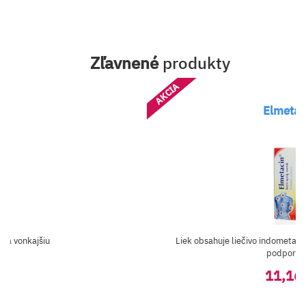
Zľavnené
produkty
AKCIA
Elmetac
 na vonkajšiu
Liek obsahuje liečivo indometacín
podpornú.
11,16