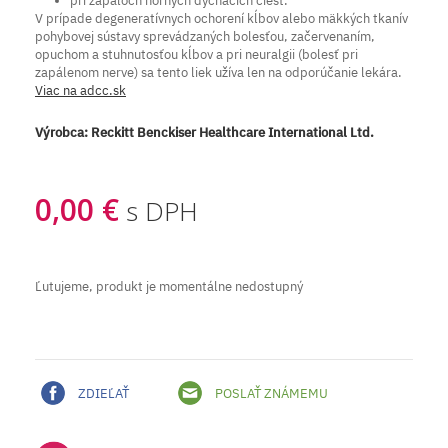
pri zápaloch horných dýchacích ciest.
V prípade degeneratívnych ochorení kĺbov alebo mäkkých tkanív
pohybovej sústavy sprevádzaných bolesťou, začervenaním,
opuchom a stuhnutosťou kĺbov a pri neuralgii (bolesť pri
zapálenom nerve) sa tento liek užíva len na odporúčanie lekára.
Viac na adcc.sk
Výrobca:
Reckitt Benckiser Healthcare International Ltd.
0,00 €
s DPH
Ľutujeme, produkt je momentálne nedostupný
ZDIEĽAŤ
POSLAŤ ZNÁMEMU