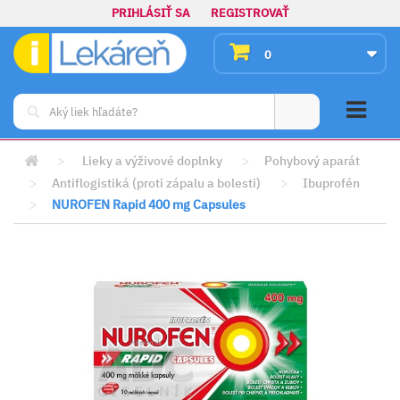
PRIHLÁSIŤ SA
REGISTROVAŤ
0
>
Lieky a výživové doplnky
>
Pohybový aparát
>
Antiflogistiká (proti zápalu a bolesti)
>
Ibuprofén
>
NUROFEN Rapid 400 mg Capsules