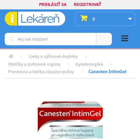
PRIHLÁSIŤ SA
REGISTROVAŤ
0
>
Lieky a výživové doplnky
>
Obličky a pohlavné orgány
>
Gynekologiká
>
Prevencia a liečba zápalov pošvy
>
Canesten IntimGel