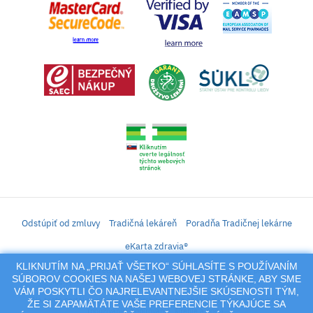
Odstúpiť od zmluvy
Tradičná lekáreň
Poradňa Tradičnej lekárne
eKarta zdravia®
KLIKNUTÍM NA „PRIJAŤ VŠETKO“ SÚHLASÍTE S POUŽÍVANÍM
iLekáreň – Zásielkový predaj liekov, vitamínov, výživových doplnkov, prípravkov s
SÚBOROV COOKIES NA NAŠEJ WEBOVEJ STRÁNKE, ABY SME
liečivým účinkom a kozmetiky. Elektronické zaslanie receptu.
VÁM POSKYTLI ČO NAJRELEVANTNEJŠIE SKÚSENOSTI TÝM,
Na tento portál sa vzťahujú autorské práva a akákoľvek jeho reprodukcia
ŽE SI ZAPAMÄTÁTE VAŠE PREFERENCIE TÝKAJÚCE SA
(používanie, kopírovanie, šírenie a pod.),