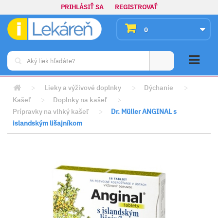
PRIHLÁSIŤ SA
REGISTROVAŤ
0
>
Lieky a výživové doplnky
>
Dýchanie
>
Kašeľ
>
Doplnky na kašeľ
>
Prípravky na vlhký kašeľ
>
Dr. Müller ANGINAL s
islandským lišajníkom