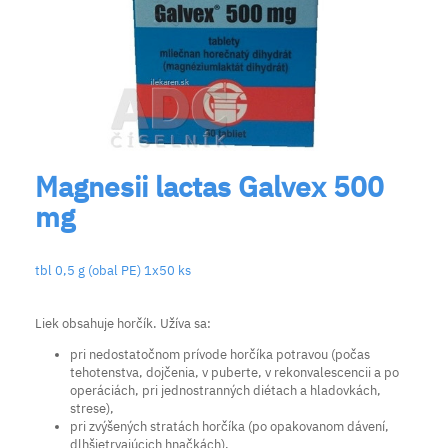
Magnesii lactas Galvex 500
mg
tbl 0,5 g (obal PE) 1x50 ks
Liek obsahuje horčík. Užíva sa:
pri nedostatočnom prívode horčíka potravou (počas
tehotenstva, dojčenia, v puberte, v rekonvalescencii a po
operáciách, pri jednostranných diétach a hladovkách,
strese),
pri zvýšených stratách horčíka (po opakovanom dávení,
dlhšietrvajúcich hnačkách),