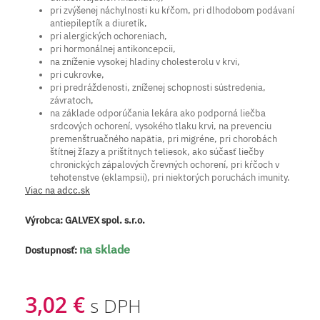
pri zvýšenej náchylnosti ku kŕčom, pri dlhodobom podávaní
antiepileptík a diuretík,
pri alergických ochoreniach,
pri hormonálnej antikoncepcii,
na zníženie vysokej hladiny cholesterolu v krvi,
pri cukrovke,
pri predráždenosti, zníženej schopnosti sústredenia,
závratoch,
na základe odporúčania lekára ako podporná liečba
srdcových ochorení, vysokého tlaku krvi, na prevenciu
premenštruačného napätia, pri migréne, pri chorobách
štítnej žľazy a prištítnych teliesok, ako súčasť liečby
chronických zápalových črevných ochorení, pri kŕčoch v
tehotenstve (eklampsii), pri niektorých poruchách imunity.
Viac na adcc.sk
Výrobca:
GALVEX spol. s.r.o.
na sklade
Dostupnosť:
3,02 €
s DPH