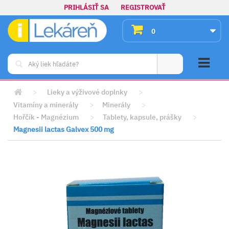
PRIHLÁSIŤ SA
REGISTROVAŤ
0
>
Lieky a výživové doplnky
>
Vitamíny a minerály
>
Minerály
>
Hořčík - Magnézium
>
Tablety, kapsule, prášky
>
Magnesii lactas Galvex 500 mg