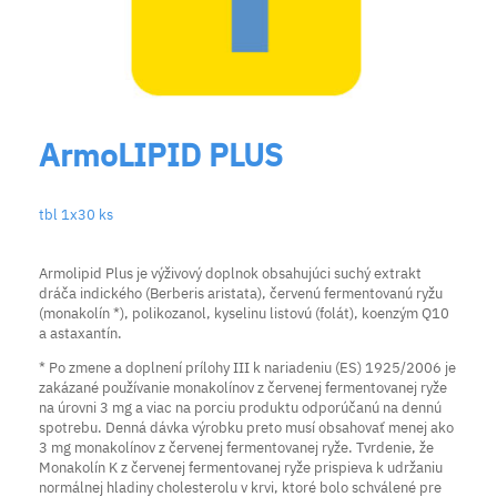
ArmoLIPID PLUS
tbl 1x30 ks
Armolipid Plus je výživový doplnok obsahujúci suchý extrakt
dráča indického (Berberis aristata), červenú fermentovanú ryžu
(m
onakolín *)
, polikozanol, kyselinu listovú (folát), koenzým Q10
a astaxantín.
* Po zmene a doplnení prílohy III k nariadeniu (ES) 1925/2006 je
zakázané používanie monakolínov z červenej fermentovanej ryže
na úrovni 3 mg a viac na porciu produktu odporúčanú na dennú
spotrebu. Denná dávka výrobku preto musí obsahovať menej ako
3 mg monakolínov z červenej fermentovanej ryže. Tvrdenie, že
Monakolín K z červenej fermentovanej ryže prispieva k udržaniu
normálnej hladiny cholesterolu v krvi, ktoré bolo schválené pre