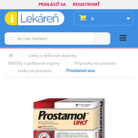
PRIHLÁSIŤ SA
REGISTROVAŤ
0
>
Lieky a výživové doplnky
>
Obličky a pohlavné orgány
>
Prípravky na prostatu
>
Lieky na prostatu
>
Prostamol uno