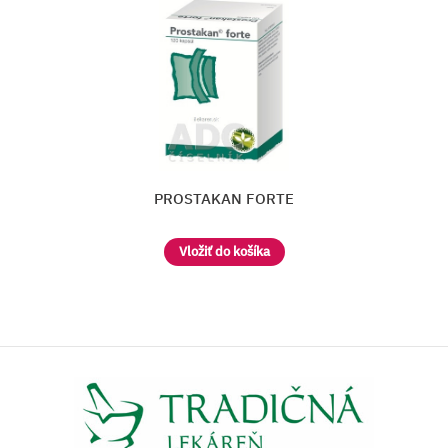
Prostamol uno (90 + 30) balíček