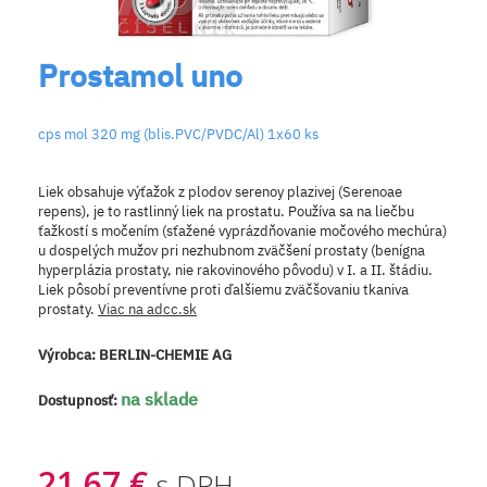
Prostamol uno
cps mol 320 mg (blis.PVC/PVDC/Al) 1x60 ks
Liek obsahuje výťažok z plodov serenoy plazivej (Serenoae
repens), je to rastlinný liek na prostatu. Používa sa na liečbu
ťažkostí s močením (sťažené vyprázdňovanie močového mechúra)
u dospelých mužov pri nezhubnom zväčšení prostaty (benígna
hyperplázia prostaty, nie rakovinového pôvodu) v I. a II. štádiu.
Liek pôsobí preventívne proti ďalšiemu zväčšovaniu tkaniva
prostaty.
Viac na adcc.sk
Výrobca:
BERLIN-CHEMIE AG
na sklade
Dostupnosť:
21,67 €
s DPH