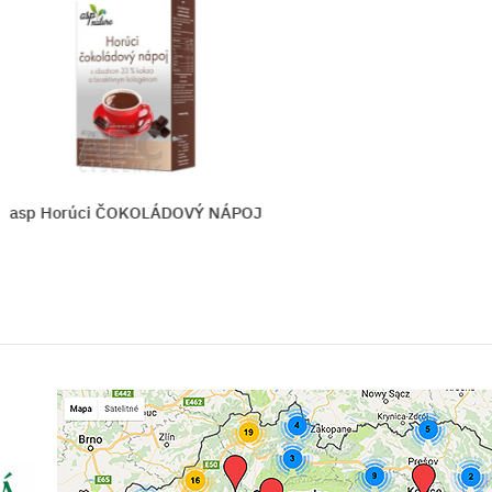
 NÁPOJ
HERBEX Šumienka CITRÓ