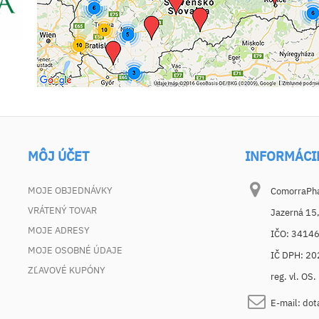
MÔJ ÚČET
INFORMÁCI
MOJE OBJEDNÁVKY
ComorraPhar
VRÁTENÝ TOVAR
Jazerná 15
MOJE ADRESY
IČO: 3414
MOJE OSOBNÉ ÚDAJE
IČ DPH: 2
ZĽAVOVÉ KUPÓNY
reg. vl. OS
E-mail:
dot