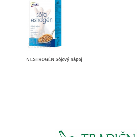
jový nápoj
asp Horúci ČOKOLÁDOVÝ