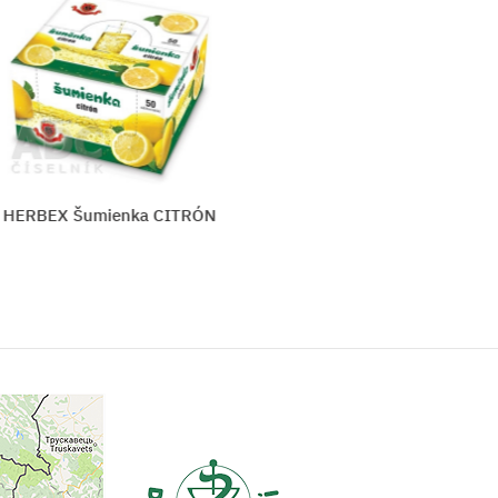
N
EDENPharma SLIM DIET SHAKE