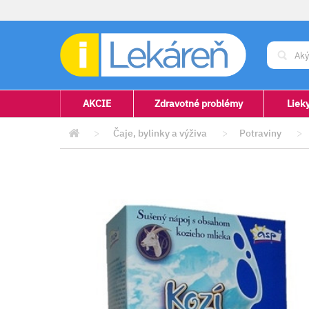
AKCIE
Zdravotné problémy
Liek
>
Čaje, bylinky a výživa
>
Potraviny
>