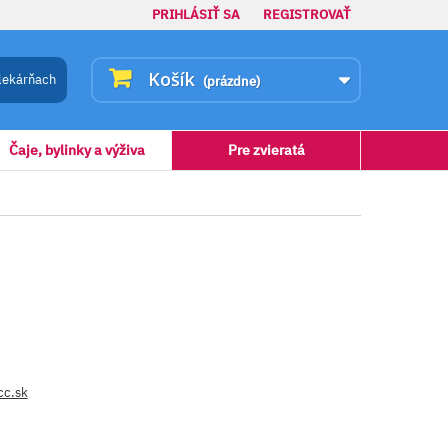
PRIHLÁSIŤ SA
REGISTROVAŤ
Košík
lekárňach
(prázdne)
Čaje, bylinky a výživa
Pre zvieratá
cc.sk