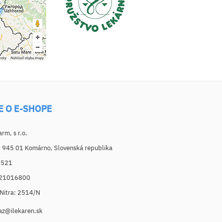
E O E-SHOPE
m, s r.o.
, 945 01 Komárno, Slovenská republika
6521
021016800
. Nitra: 2514/N
az@ilekaren.sk