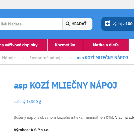
HĽADAŤ
výdaj v
100
y a výživové doplnky
Kozmetika
Matka a dieťa
Nápoje
>
Instantné nápoje
>
asp KOZÍ MLIEČNY NÁPOJ
asp KOZÍ MLIEČNY NÁPOJ
sušený 1x300 g
Sušený nápoj s obsahom kozieho mlieka (minimálne 30%).
Viac na ad
Výrobca:
A S P s.r.o.