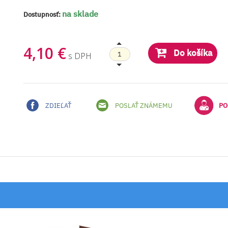
na sklade
Dostupnosť:
4,10 €
Do košíka
s DPH
ZDIEĽAŤ
POSLAŤ ZNÁMEMU
PO