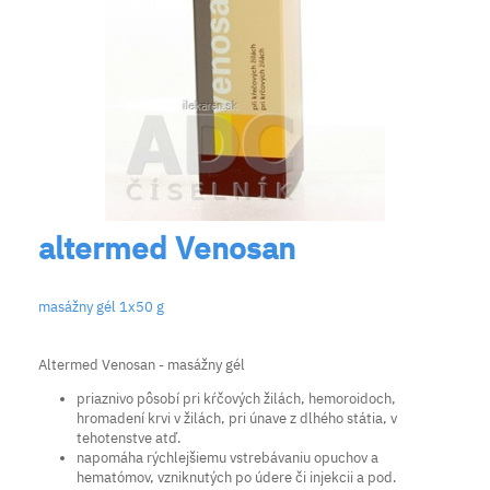
altermed Venosan
masážny gél 1x50 g
Altermed Venosan - masážny gél
priaznivo pôsobí pri kŕčových žilách, hemoroidoch,
hromadení krvi v žilách, pri únave z dlhého státia, v
tehotenstve atď.
napomáha rýchlejšiemu vstrebávaniu opuchov a
hematómov, vzniknutých po údere či injekcii a pod.