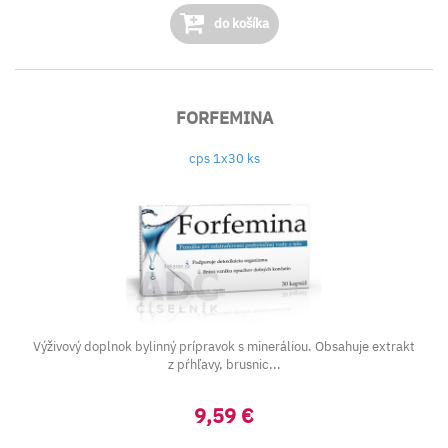
do košíka
FORFEMINA
cps 1x30 ks
Výživový doplnok bylinný prípravok s mineráliou. Obsahuje extrakt
z pŕhľavy, brusnic...
9,59 €