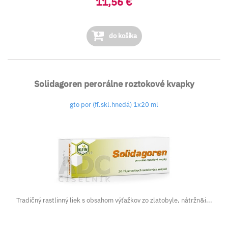
11,56 €
do košíka
Solidagoren perorálne roztokové kvapky
gto por (fľ.skl.hnedá) 1x20 ml
Tradičný rastlinný liek s obsahom výťažkov zo zlatobyle, nátržn&i...