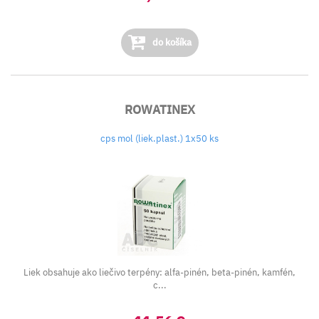
do košíka
ROWATINEX
cps mol (liek.plast.) 1x50 ks
Liek obsahuje ako liečivo terpény: alfa-pinén, beta-pinén, kamfén,
c...