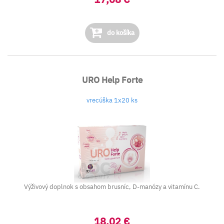
do košíka
URO Help Forte
vrecúška 1x20 ks
Výživový doplnok s obsahom brusníc, D-manózy a vitamínu C.
18,02 €