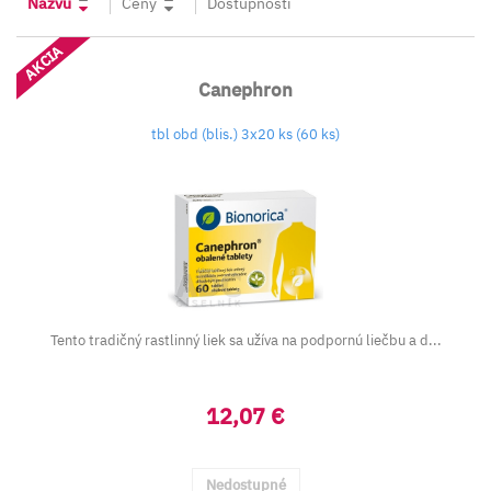
Názvu
Ceny
Dostupnosti
AKCIA
Canephron
tbl obd (blis.) 3x20 ks (60 ks)
Tento tradičný rastlinný liek sa užíva na podpornú liečbu a d...
12,07 €
Nedostupné