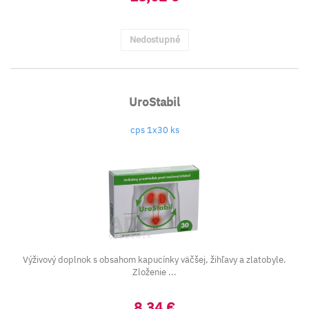
Nedostupné
UroStabil
cps 1x30 ks
Výživový doplnok s obsahom kapucínky väčšej, žihľavy a zlatobyle.
Zloženie ...
8,34 €