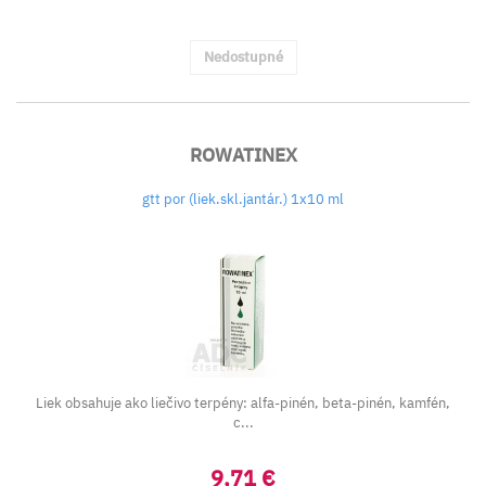
Nedostupné
ROWATINEX
gtt por (liek.skl.jantár.) 1x10 ml
Liek obsahuje ako liečivo terpény: alfa-pinén, beta-pinén, kamfén,
c...
9,71 €