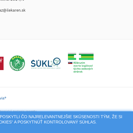
az@ilekaren.sk
via®
tronické zaslanie receptu.
POSKYTLI ČO NAJRELEVANTNEJŠIE SKÚSENOSTI TÝM, ŽE SI
nie a pod.),
OOKIES“ A POSKYTNÚŤ KONTROLOVANÝ SÚHLAS.
jeho vlastníka.