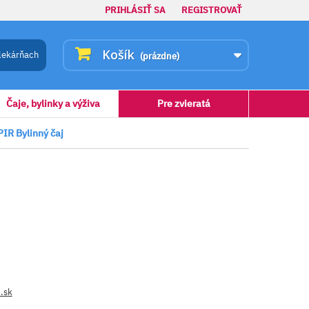
PRIHLÁSIŤ SA
REGISTROVAŤ
Košík
lekárňach
(prázdne)
Čaje, bylinky a výživa
Pre zvieratá
R Bylinný čaj
.sk