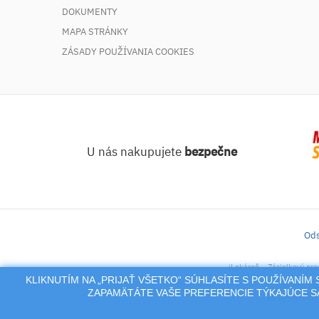
DOKUMENTY
MAPA STRÁNKY
ZÁSADY POUŽÍVANIA COOKIES
U nás nakupujete
bezpečne
Ods
iLekáreň – Zásielkový pre
KLIKNUTÍM NA „PRIJAŤ VŠETKO“ SÚHLASÍTE S POUŽÍVANÍ
Na tento po
ZAPAMÄTÁTE VAŠE PREFERENCIE TÝKAJÚCE SA
alebo reproduk