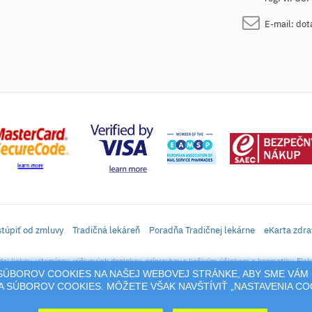
E-mail:
dot
túpiť od zmluvy
Tradičná lekáreň
Poradňa Tradičnej lekárne
eKarta zdra
daj liekov, vitamínov, výživových doplnkov, prípravkov s liečivým účinkom a kozmetiky. Elek
M SÚBOROV COOKIES NA NAŠEJ WEBOVEJ STRÁNKE, ABY SME VÁM 
rtál sa vzťahujú autorské práva a akákoľvek jeho reprodukcia (používanie, kopírovanie, šíre
 SÚBOROV COOKIES. MÔŽETE VŠAK NAVŠTÍVIŤ „NASTAVENIA C
cia jeho časti (prevzatie obrázkov, textov a pod.) podlieha predošlému písomnému súhlasu 