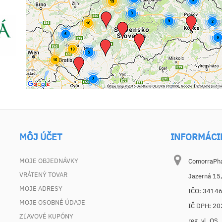
MÔJ ÚČET
INFORMÁCI
MOJE OBJEDNÁVKY
ComorraPhar
VRÁTENÝ TOVAR
Jazerná 15
MOJE ADRESY
IČO: 3414
MOJE OSOBNÉ ÚDAJE
IČ DPH: 2
ZĽAVOVÉ KUPÓNY
reg. vl. OS