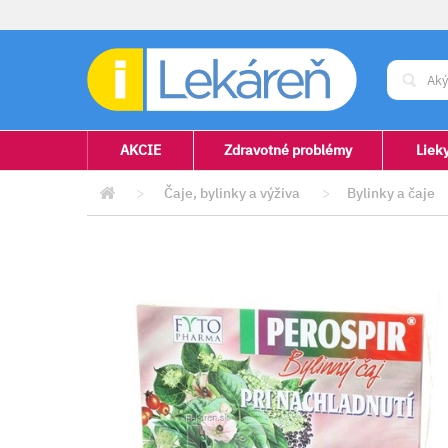
AKCIE
Zdravotné problémy
Liek
>
Čaje, bylinky a výživa
>
Bylinky a čaje