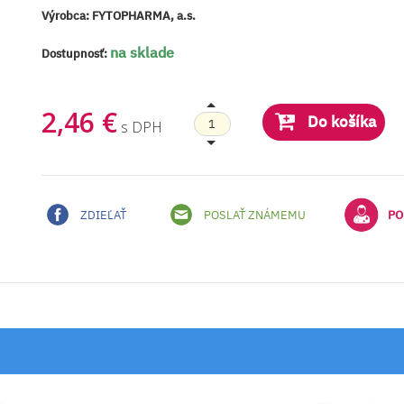
Výrobca:
FYTOPHARMA, a.s.
na sklade
Dostupnosť:
2,46 €
Do košíka
s DPH
ZDIEĽAŤ
POSLAŤ ZNÁMEMU
PO