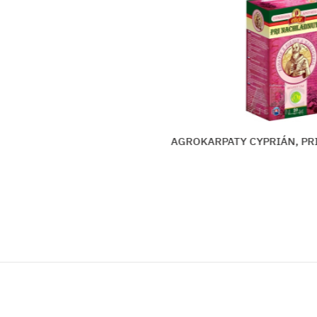
RAN
AGROKARPATY CYPRIÁN, PRI 
a