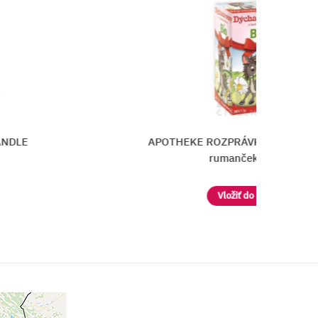
DLE
APOTHEKE ROZPRÁVKA Dýchacie ces
rumančekom Bio
Vložiť do košíka