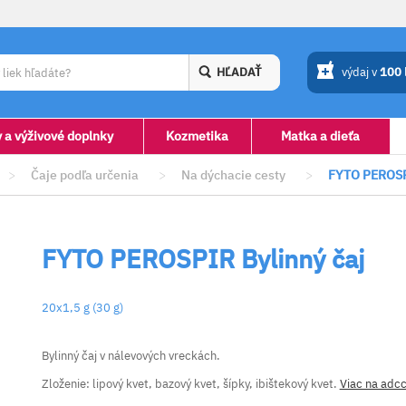
HĽADAŤ
výdaj v
100
y a výživové doplnky
Kozmetika
Matka a dieťa
>
Čaje podľa určenia
>
Na dýchacie cesty
>
FYTO PEROSPI
FYTO PEROSPIR Bylinný čaj
20x1,5 g (30 g)
Bylinný čaj v nálevových vreckách.
Zloženie: lipový kvet, bazový kvet, šípky, ibištekový kvet.
Viac na adcc