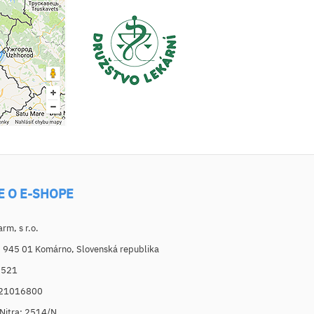
E O E-SHOPE
m, s r.o.
, 945 01 Komárno, Slovenská republika
6521
021016800
. Nitra: 2514/N