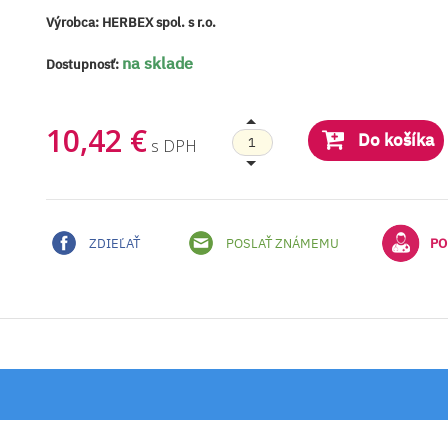
Výrobca:
HERBEX spol. s r.o.
na sklade
Dostupnosť:
10,42 €
Do košíka
s DPH
ZDIEĽAŤ
POSLAŤ ZNÁMEMU
PO