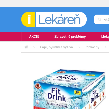
AKCIE
Zdravotné problémy
Liek
>
Čaje, bylinky a výživa
>
Potraviny
>