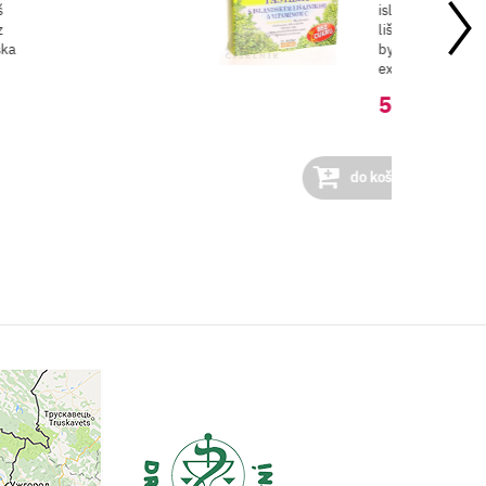
š
islandským
z
lišajníkom a ďalš
ška
bylinnými
extraktmi.
5,38 €
do košíka