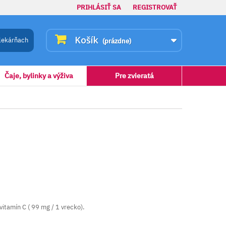
PRIHLÁSIŤ SA
REGISTROVAŤ
Košík
lekárňach
(prázdne)
Čaje, bylinky a výživa
Pre zvieratá
vitamín C ( 99 mg / 1 vrecko).