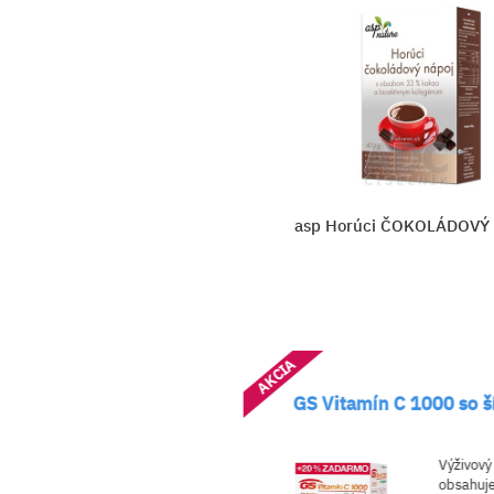
jový nápoj
asp Horúci ČOKOLÁDOVÝ
AKCIA
OVÝ CUKOR
GS Vitamín C 1000 so 
RANČ
nok výživy,
Výživový
nový cukor s
obsahuje