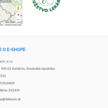
E O E-SHOPE
m, s r.o.
, 945 01 Komárno, Slovenská republika
6521
021016800
. Nitra: 2514/N
az@ilekaren.sk