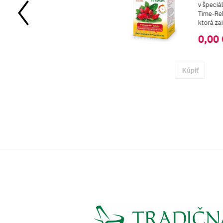
huťou
v špeciá
aranč a
Time-Re
hom vitamínu
ktorá zai
eobsahuje...
0,00 
32 €
Kúpiť