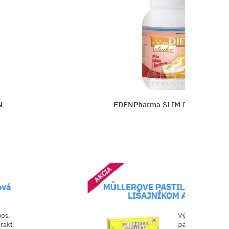
N
EDENPharma SLIM DIET SHAKE
AKCIA
ová
MÜLLEROVE PASTILKY S ISLAN
LIŠAJNÍKOM A VIT. C
ops.
Výživový doplnok
rakt
pastilky s