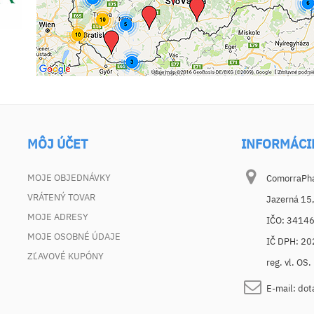
MÔJ ÚČET
INFORMÁCI
MOJE OBJEDNÁVKY
ComorraPhar
VRÁTENÝ TOVAR
Jazerná 15
MOJE ADRESY
IČO: 3414
MOJE OSOBNÉ ÚDAJE
IČ DPH: 2
ZĽAVOVÉ KUPÓNY
reg. vl. OS
E-mail:
dot