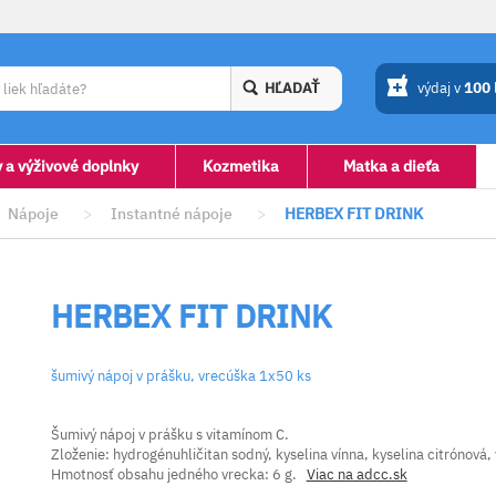
HĽADAŤ
výdaj v
100
y a výživové doplnky
Kozmetika
Matka a dieťa
Nápoje
>
Instantné nápoje
>
HERBEX FIT DRINK
HERBEX FIT DRINK
šumivý nápoj v prášku, vrecúška 1x50 ks
Šumivý nápoj v prášku s vitamínom C.
Zloženie: hydrogénuhličitan sodný, kyselina vínna, kyselina citrónová, 
Hmotnosť obsahu jedného vrecka: 6 g.
Viac na adcc.sk