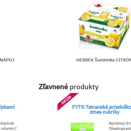
 NÁPOJ
HERBEX Šumienka CITRÓ
Zľavnené
produkty
AKCIA
šípkami
FYTO Tatranská priedušk
zmes cukríky
 doplnok
Bylinkový dr
 vitamín C
Obsahuje ext