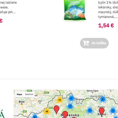
lnej tablete
bylín 1% (ibi
lease,
lekársky, sle
sťuje jeh...
maurský, dú
tymianová,...
€
1,54 €
do košíka