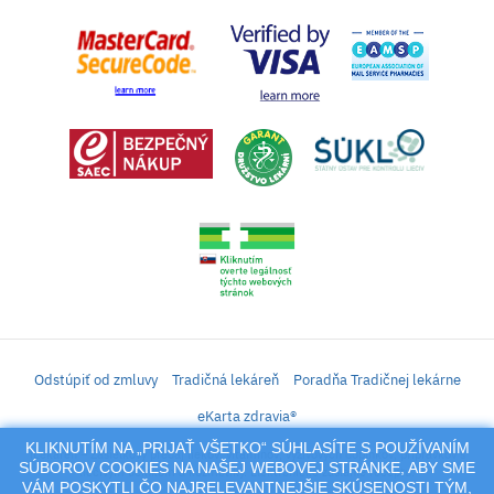
Odstúpiť od zmluvy
Tradičná lekáreň
Poradňa Tradičnej lekárne
eKarta zdravia®
KLIKNUTÍM NA „PRIJAŤ VŠETKO“ SÚHLASÍTE S POUŽÍVANÍM
iLekáreň – Zásielkový predaj liekov, vitamínov, výživových doplnkov, prípravkov s
SÚBOROV COOKIES NA NAŠEJ WEBOVEJ STRÁNKE, ABY SME
liečivým účinkom a kozmetiky. Elektronické zaslanie receptu.
VÁM POSKYTLI ČO NAJRELEVANTNEJŠIE SKÚSENOSTI TÝM,