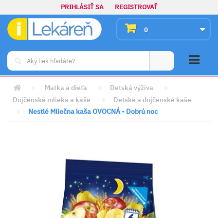
PRIHLÁSIŤ SA
REGISTROVAŤ
0
>
Matka a dieťa
>
Detská výživa
>
Dojčenské mlieka a kaše
>
Detské a dojčenské kaše
>
Nestlé Mliečna kaša OVOCNÁ - Dobrú noc