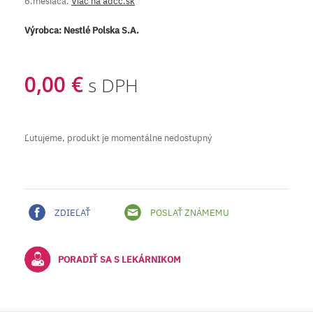
6.mesiaca.
Viac na adcc.sk
Výrobca:
Nestlé Polska S.A.
0,00 €
s DPH
Ľutujeme, produkt je momentálne nedostupný
ZDIEĽAŤ
POSLAŤ ZNÁMEMU
PORADIŤ SA S LEKÁRNIKOM