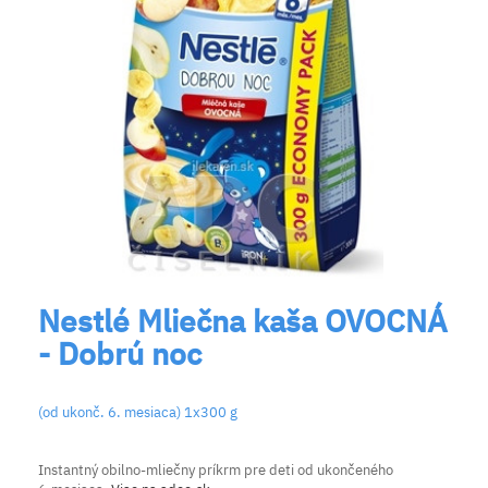
Nestlé Mliečna kaša OVOCNÁ
- Dobrú noc
(od ukonč. 6. mesiaca) 1x300 g
Instantný obilno-mliečny príkrm pre deti od ukončeného