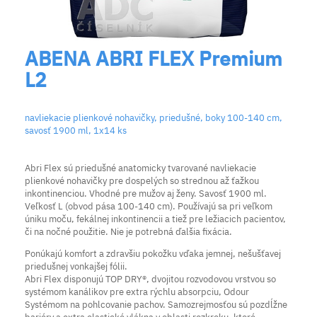
ABENA ABRI FLEX Premium
L2
navliekacie plienkové nohavičky, priedušné, boky 100-140 cm,
savosť 1900 ml, 1x14 ks
Abri Flex sú priedušné anatomicky tvarované navliekacie
plienkové nohavičky pre dospelých so strednou až ťažkou
inkontinenciou. Vhodné pre mužov aj ženy. Savosť 1900 ml.
Veľkosť L (obvod pása 100-140 cm). Používajú sa pri veľkom
úniku moču, fekálnej inkontinencii a tiež pre ležiacich pacientov,
či na nočné použitie. Nie je potrebná ďalšia fixácia.
Ponúkajú komfort a zdravšiu pokožku vďaka jemnej, nešušťavej
priedušnej vonkajšej fólii.
Abri Flex disponujú TOP DRY®, dvojitou rozvodovou vrstvou so
systémom kanálikov pre extra rýchlu absorpciu, Odour
Systémom na pohlcovanie pachov. Samozrejmosťou sú pozdĺžne