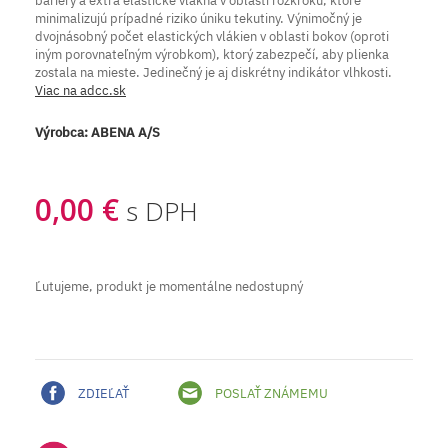
bariéry a extra elastické vlákna v oblasti rozkroku, ktoré
minimalizujú prípadné riziko úniku tekutiny. Výnimočný je
dvojnásobný počet elastických vlákien v oblasti bokov (oproti
iným porovnateľným výrobkom), ktorý zabezpečí, aby plienka
zostala na mieste. Jedinečný je aj diskrétny indikátor vlhkosti.
Viac na adcc.sk
Výrobca:
ABENA A/S
0,00 €
s DPH
Ľutujeme, produkt je momentálne nedostupný
ZDIEĽAŤ
POSLAŤ ZNÁMEMU