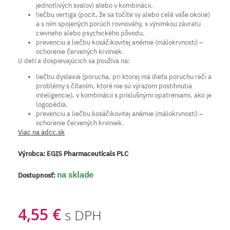
jednotlivých svalov) alebo v kombinácii.
liečbu vertiga (pocit, že sa točíte vy alebo celé vaše okolie)
a s ním spojených porúch rovnováhy, s výnimkou závratu
cievneho alebo psychického pôvodu.
prevenciu a liečbu kosáčikovitej anémie (málokrvnosti) –
ochorenie červených krviniek.
U detí a dospievajúcich sa používa na:
liečbu dyslexie (porucha, pri ktorej má dieťa poruchu reči a
problémy s čítaním, ktoré nie sú výrazom postihnutia
inteligencie), v kombinácii s príslušnými opatreniami, ako je
logopédia.
prevenciu a liečbu kosáčikovitej anémie (málokrvnosti) –
ochorenie červených krviniek.
Viac na adcc.sk
Výrobca:
EGIS Pharmaceuticals PLC
na sklade
Dostupnosť:
4,55 €
s DPH