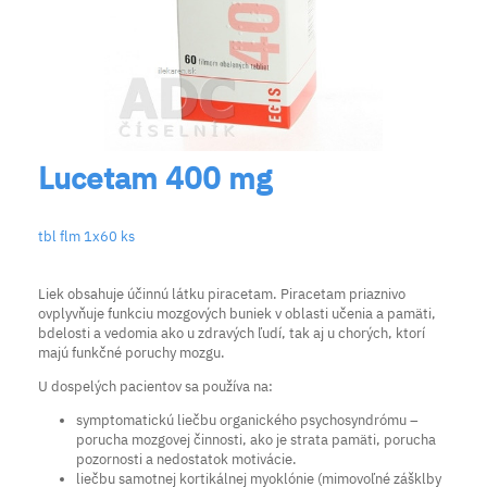
Lucetam 400 mg
tbl flm 1x60 ks
Liek obsahuje účinnú látku piracetam. Piracetam priaznivo
ovplyvňuje funkciu mozgových buniek v oblasti učenia a pamäti,
bdelosti a vedomia ako u zdravých ľudí, tak aj u chorých, ktorí
majú funkčné poruchy mozgu.
U dospelých pacientov sa používa na:
symptomatickú liečbu organického psychosyndrómu –
porucha mozgovej činnosti, ako je strata pamäti, porucha
pozornosti a nedostatok motivácie.
liečbu samotnej kortikálnej myoklónie (mimovoľné zášklby