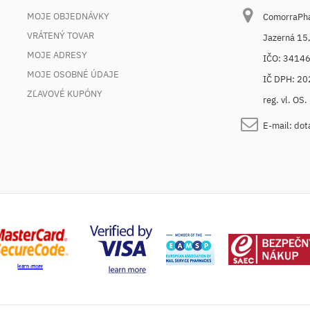
MOJE OBJEDNÁVKY
ComorraPhar
VRÁTENÝ TOVAR
Jazerná 15
MOJE ADRESY
IČO: 3414
MOJE OSOBNÉ ÚDAJE
IČ DPH: 2
ZĽAVOVÉ KUPÓNY
reg. vl. OS
E-mail:
dot