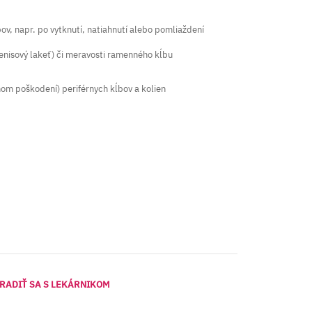
ov, napr. po vytknutí, natiahnutí alebo pomliaždení
enisový lakeť) či meravosti ramenného kĺbu
nom poškodení) periférnych kĺbov a kolien
RADIŤ SA S LEKÁRNIKOM