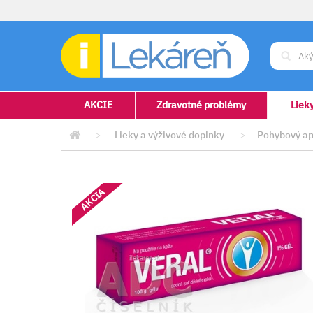
AKCIE
Zdravotné problémy
Liek
>
Lieky a výživové doplnky
>
Pohybový ap
AKCIA