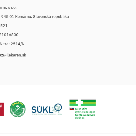
m, s r.o.
, 945 01 Komárno, Slovenská republika
6521
021016800
. Nitra: 2514/N
az@ilekaren.sk