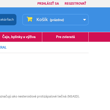
PRIHLÁSIŤ SA
REGISTROVAŤ
Košík
lekárňach
(prázdne)
Čaje, bylinky a výživa
Pre zvieratá
ERAL
 označujú ako nesteroidové protizápalové liečivá (NSAID).