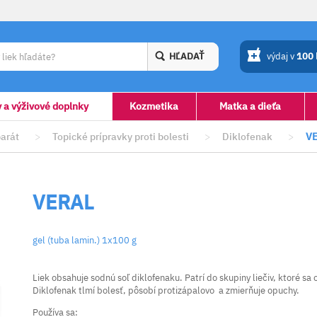
HĽADAŤ
výdaj v
100
y a výživové doplnky
Kozmetika
Matka a dieťa
arát
>
Topické prípravky proti bolesti
>
Diklofenak
>
V
VERAL
gel (tuba lamin.) 1x100 g
Liek obsahuje sodnú soľ diklofenaku. Patrí do skupiny liečiv, ktoré sa
Diklofenak tlmí bolesť, pôsobí protizápalovo a zmierňuje opuchy.
Používa sa: