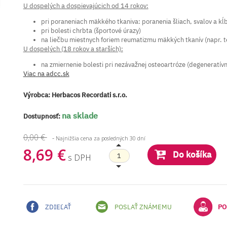
U dospelých a dospievajúcich od 14 rokov:
pri poraneniach mäkkého tkaniva: poranenia šliach, svalov a kĺb
pri bolesti chrbta (športové úrazy)
na liečbu miestnych foriem reumatizmu mäkkých tkanív (napr. t
U dospelých (18 rokov a starších):
na zmiernenie bolesti pri nezávažnej osteoartróze (degeneratív
Viac na adcc.sk
Výrobca:
Herbacos Recordati s.r.o.
na sklade
Dostupnosť:
0,00 €
-
Najnižšia cena za posledných 30 dní
8,69 €
Do košíka
s DPH
ZDIEĽAŤ
POSLAŤ ZNÁMEMU
PO