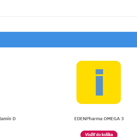
 3
MedPharma RYBI OLEJ 1000 mg - 
Vložiť do košíka