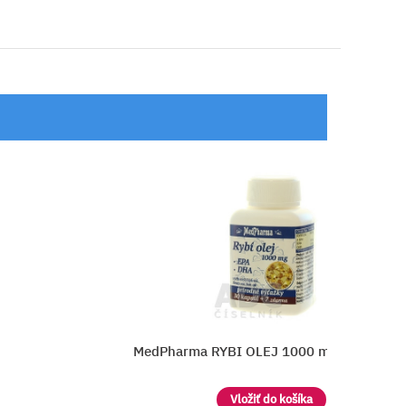
EPA, DHA
LIVSANE Omega-3 plus vitamín E