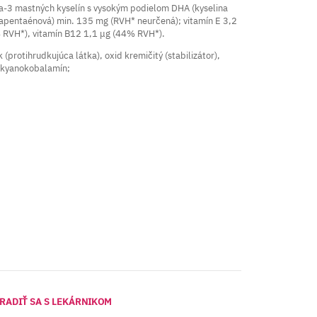
-3 mastných kyselín s vysokým podielom DHA (kyselina
apentaénová) min. 135 mg (RVH* neurčená); vitamín E 3,2
 RVH*), vitamín B12 1,1 μg (44% RVH*).
 (protihrudkujúca látka), oxid kremičitý (stabilizátor),
, kyanokobalamín;
RADIŤ SA S LEKÁRNIKOM