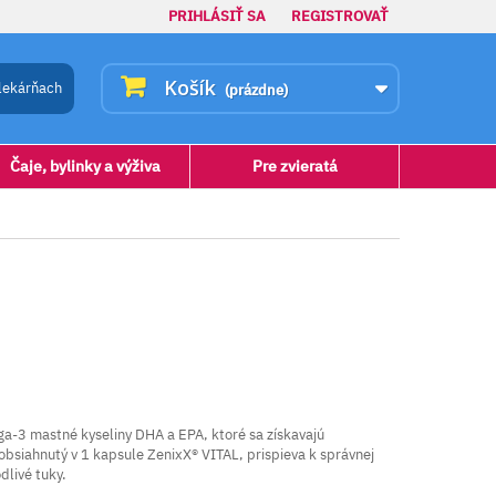
PRIHLÁSIŤ SA
REGISTROVAŤ
Košík
lekárňach
(prázdne)
Čaje, bylinky a výživa
Pre zvieratá
a-3 mastné kyseliny DHA a EPA, ktoré sa získavajú
obsiahnutý v 1 kapsule ZenixX® VITAL, prispieva k správnej
dlivé tuky.