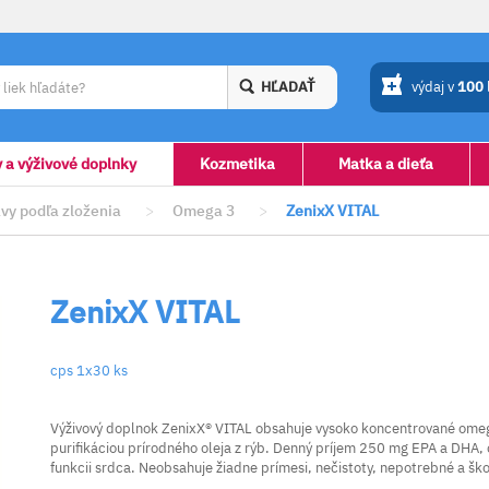
HĽADAŤ
výdaj v
100
y a výživové doplnky
Kozmetika
Matka a dieťa
vy podľa zloženia
>
Omega 3
>
ZenixX VITAL
ZenixX VITAL
cps 1x30 ks
Výživový doplnok ZenixX® VITAL obsahuje vysoko koncentrované omeg
puriﬁkáciou prírodného oleja z rýb. Denný príjem 250 mg EPA a DHA, 
funkcii srdca. Neobsahuje žiadne prímesi, nečistoty, nepotrebné a ško