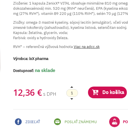
Zloženie: 1 kapsula ZenixX® VITAL obsahuje minimálne 810 mg omega
dokozahexaénová) min. 520 mg (RVH* neurčená), EPA (kyselina eikoz
mg (27% RVH*), vitamín B9 220 μg (110% RVH*), selén 70 μg (127%
Zložky: omega-3 mastné kyseliny, sójový lecitín (emulgátor), včelí vosk
zmesné tokoferoly (zahusťovadlo), kyselina listová, seleničitan sodný
Kapsula: želatína, glycerín, voda;
Farbivá: oxidy a hydroxidy železa.
RVH* – referenčná výživová hodnota
Viac na adcc.sk
Výrobca:
ixX pharma
na sklade
Dostupnosť:
12,36 €
Do košíka
s DPH
ZDIEĽAŤ
POSLAŤ ZNÁMEMU
PO