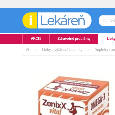
AKCIE
Zdravotné problémy
Liek
>
Lieky a výživové doplnky
>
Doplnky stra