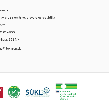
m, s r.o.
, 945 01 Komárno, Slovenská republika
6521
021016800
. Nitra: 2514/N
az@ilekaren.sk