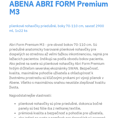
ABENA ABRI FORM Premium
M3
plienkové nohavičky priedušné, boky 70-110 cm, savosť 2900
ml, 1x22 ks
Abri Form Premium M3 - pre obvod bokov 70-110 cm. Sú
priedušné anatomicky tvarované plienkové nohavičky pre
dospelých so strednou až veľmi ťažkou inkontinenciou, najmä pre
ležiacich pacientov. Indikujú sa podľa obvodu bokov pacienta.
Ako jediné na svete sú plienkové nohavičky Abri Form Premium
hrdým držiteľom severskej ekoznámky SWAN. Bezpečnosť,
kvalita, maximálne pohodlie užívateľa a ohľaduplnosť k
životnému prostrediu sú kľúčovými prvkami pri vývoji plienok v
Abene. Všetko s maximálnou snahou neustále zlepšovať kvalitu
života.
Najpodstatnejšie vlastnosti:
plienkové nohavičky sú plne priedušné, dokonca bočné
panely sú bez fólie iba z netkanej textílie,
prémiová kvalita a bezpečnosť a pohodlie pre užívateľa,
ako jediné na svete z pomôcok pre dospelých sú ocenené