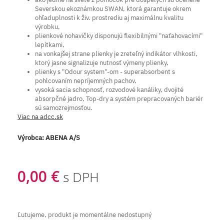
Severskou ekoznámkou SWAN, ktorá garantuje okrem
ohľaduplnosti k živ. prostrediu aj maximálnu kvalitu
výrobku,
plienkové nohavičky disponujú flexibilnými "naťahovacími"
lepítkami,
na vonkajšej strane plienky je zreteľný indikátor vlhkosti,
ktorý jasne signalizuje nutnosť výmeny plienky,
plienky s "Odour system"-om - superabsorbent s
pohlcovaním nepríjemných pachov,
vysoká sacia schopnosť, rozvodové kanáliky, dvojité
absorpčné jadro, Top-dry a systém prepracovaných bariér
sú samozrejmosťou.
Viac na adcc.sk
Výrobca:
ABENA A/S
0,00 €
s DPH
Ľutujeme, produkt je momentálne nedostupný